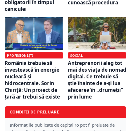
obligatorii în timpul
cunoască procedura
caniculei
PROFESIONIȘTI
SOCIAL
România trebuie să
Antreprenorii aleg tot
investească în energie
mai des viața de nomad
nucleară și
digital. Ce trebuie să
hidrocentrale. Sorin
știe înainte de a-și lua
Chiriță: Un proiect de
afacerea în „drumeții”
țară ar trebui să existe
prin lume
CONDIȚII DE PRELUARE
Informațiile publicate de capital.ro pot fi preluate de