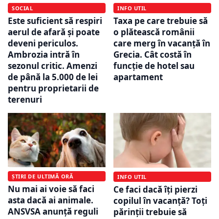
SOCIAL
INFO UTIL
Este suficient să respiri
Taxa pe care trebuie să
aerul de afară și poate
o plătească românii
deveni periculos.
care merg în vacanță în
Ambrozia intră în
Grecia. Cât costă în
sezonul critic. Amenzi
funcție de hotel sau
de până la 5.000 de lei
apartament
pentru proprietarii de
terenuri
ȘTIRI DE ULTIMĂ ORĂ
INFO UTIL
Nu mai ai voie să faci
Ce faci dacă îți pierzi
asta dacă ai animale.
copilul în vacanță? Toți
ANSVSA anunță reguli
părinții trebuie să