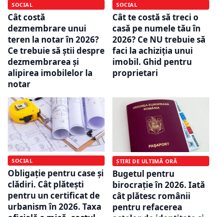
SOCIAL
SOCIAL
Cât costă
Cât te costă să treci o
dezmembrare unui
casă pe numele tău în
teren la notar în 2026?
2026? Ce NU trebuie să
Ce trebuie să știi despre
faci la achiziția unui
dezmembrarea și
imobil. Ghid pentru
alipirea imobilelor la
proprietari
notar
SOCIAL
ȘTIRI DE ULTIMĂ ORĂ
Obligație pentru case și
Bugetul pentru
clădiri. Cât plătești
birocrație în 2026. Iată
pentru un certificat de
cât plătesc românii
urbanism în 2026. Taxa
pentru refacerea