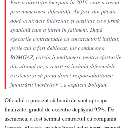
Este o investiţie începută în 2016, care a trecut
prin numeroase dificultăţi. Au fost, din păcate,
două contracte întârziate şi reziliate cu o firmă
spaniolă care a intrat în faliment. După
eşecurile contractuale cu constructorii iniţiali,
proiectul a fost deblocat, iar conducerea
ROMGAZ, căreia îi mulţumesc pentru eforturile
din ultimul an, a reuşit să închidă diferendele
existente şi să preia direct responsabilitatea
finalizării lucrărilor”, a explicat Bolojan.
Oficialul a precizat că lucrările sunt aproape
finalizate, gradul de execuție depășind 95%. De
asemenea, a fost semnat contractul cu compania
General Electric, producătorul celor patru grupuri