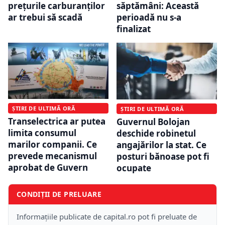
prețurile carburanților
săptămâni: Această
ar trebui să scadă
perioadă nu s-a
finalizat
ȘTIRI DE ULTIMĂ ORĂ
ȘTIRI DE ULTIMĂ ORĂ
Transelectrica ar putea
Guvernul Bolojan
limita consumul
deschide robinetul
marilor companii. Ce
angajărilor la stat. Ce
prevede mecanismul
posturi bănoase pot fi
aprobat de Guvern
ocupate
CONDIȚII DE PRELUARE
Informațiile publicate de capital.ro pot fi preluate de