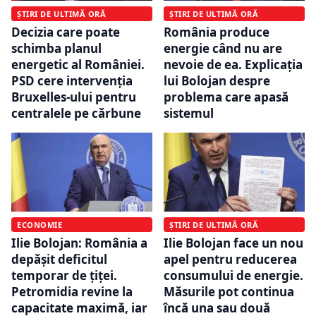
ȘTIRI DE ULTIMĂ ORĂ
ȘTIRI DE ULTIMĂ ORĂ
Decizia care poate
România produce
schimba planul
energie când nu are
energetic al României.
nevoie de ea. Explicația
PSD cere intervenția
lui Bolojan despre
Bruxelles-ului pentru
problema care apasă
centralele pe cărbune
sistemul
ECONOMIE
ȘTIRI DE ULTIMĂ ORĂ
Ilie Bolojan: România a
Ilie Bolojan face un nou
depășit deficitul
apel pentru reducerea
temporar de țiței.
consumului de energie.
Petromidia revine la
Măsurile pot continua
capacitate maximă, iar
încă una sau două