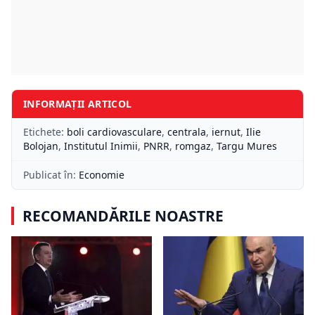
INFORMAȚII ARTICOL
Etichete:
boli cardiovasculare
,
centrala
,
iernut
,
Ilie
Bolojan
,
Institutul Inimii
,
PNRR
,
romgaz
,
Targu Mures
Publicat în:
Economie
RECOMANDĂRILE NOASTRE