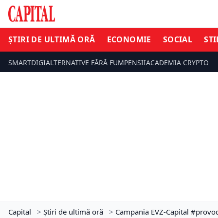
ȘTIRI DE ULTIMĂ ORĂ
ECONOMIE
SOCIAL
STI
SMARTDIGI
ALTERNATIVE FĂRĂ FUM
PENSII
ACADEMIA CRYPTO
Capital
>
Știri de ultimă oră
>
Campania EVZ-Capital #provoca