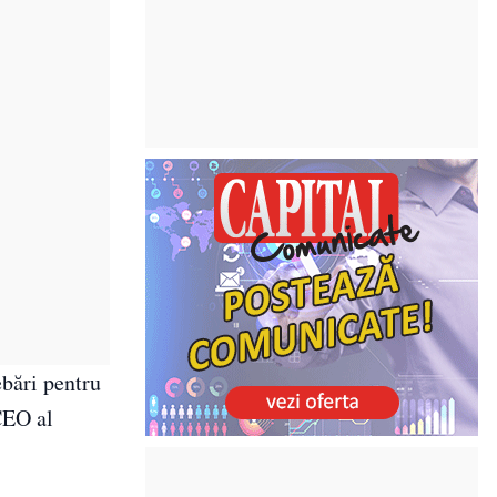
ebări pentru
 CEO al