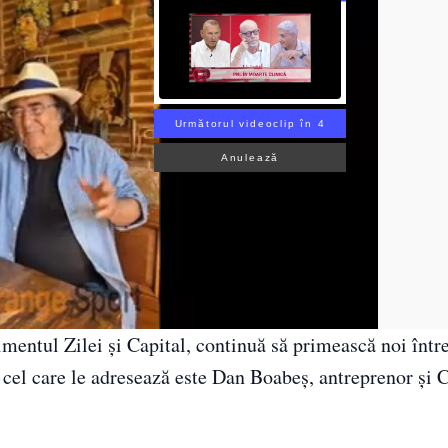
Următorul videoclip în 3
Anulează
entul Zilei și Capital, continuă să primească noi într
a, cel care le adresează este Dan Boabeș, antreprenor și