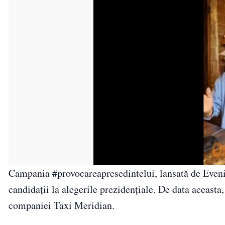
Campania #provocareapresedintelui, lansată de Evenim
candidații la alegerile prezidențiale. De data aceast
companiei Taxi Meridian.