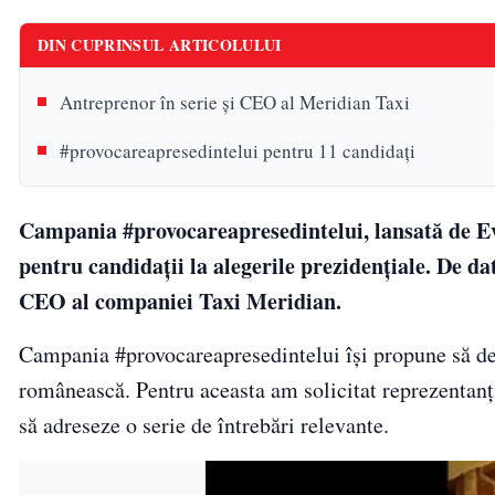
DIN CUPRINSUL ARTICOLULUI
Antreprenor în serie și CEO al Meridian Taxi
#provocareapresedintelui pentru 11 candidați
Campania #provocareapresedintelui, lansată de Eve
pentru candidații la alegerile prezidențiale. De da
CEO al companiei Taxi Meridian.
Campania #provocareapresedintelui își propune să desc
românească. Pentru aceasta am solicitat reprezentan
să adreseze o serie de întrebări relevante.