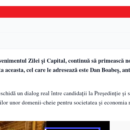
nimentul Zilei și Capital, continuă să primească no
ta aceasta, cel care le adresează este Dan Boabeș, an
hidă un dialog real între candidații la Președinție și 
ților unor domenii-cheie pentru societatea și economia