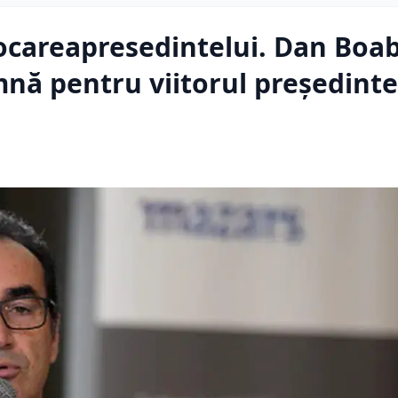
careapresedintelui. Dan Boab
mnă pentru viitorul președint