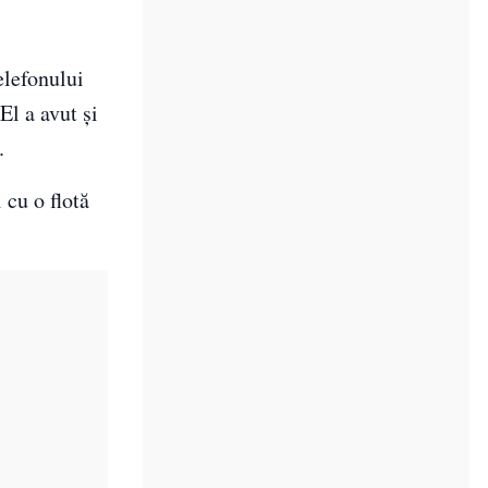
elefonului
El a avut și
.
 cu o flotă