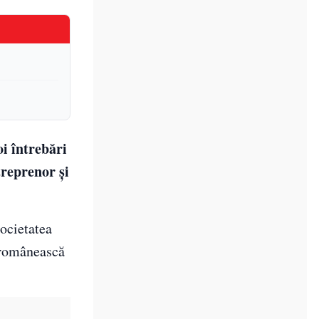
i întrebări
treprenor și
societatea
 românească