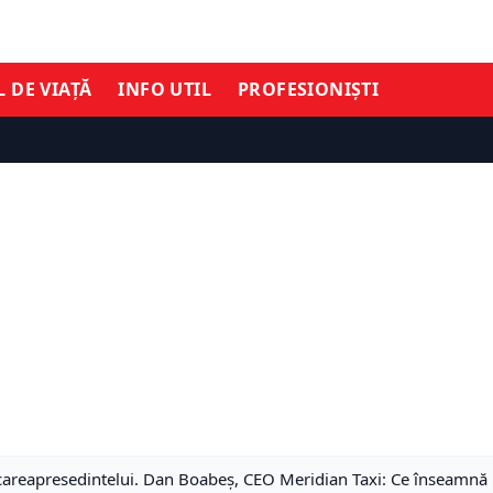
L DE VIAȚĂ
INFO UTIL
PROFESIONIȘTI
reapresedintelui. Dan Boabeș, CEO Meridian Taxi: Ce înseamnă pen