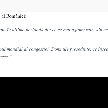
e al României:
unt în ultima perioadă din ce ce mai aglomerate, din ce
opul mondial al congestiei. Domnule președinte, ce înse
mesc!”