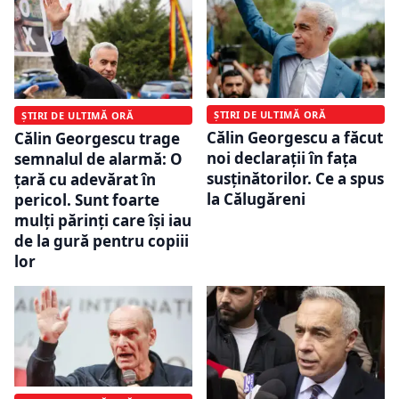
ȘTIRI DE ULTIMĂ ORĂ
ȘTIRI DE ULTIMĂ ORĂ
Călin Georgescu a făcut
Călin Georgescu trage
noi declarații în fața
semnalul de alarmă: O
susținătorilor. Ce a spus
țară cu adevărat în
la Călugăreni
pericol. Sunt foarte
mulți părinți care își iau
de la gură pentru copiii
lor