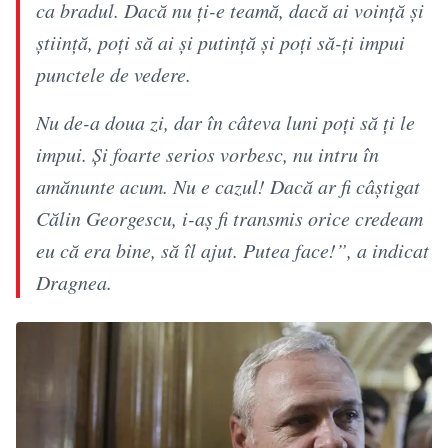
ca bradul. Dacă nu ți-e teamă, dacă ai voință și
știință, poți să ai și putință și poți să-ți impui
punctele de vedere.
Nu de-a doua zi, dar în câteva luni poți să ți le
impui. Și foarte serios vorbesc, nu intru în
amănunte acum. Nu e cazul! Dacă ar fi câștigat
Călin Georgescu, i-aș fi transmis orice credeam
eu că era bine, să îl ajut. Putea face!”, a indicat
Dragnea.