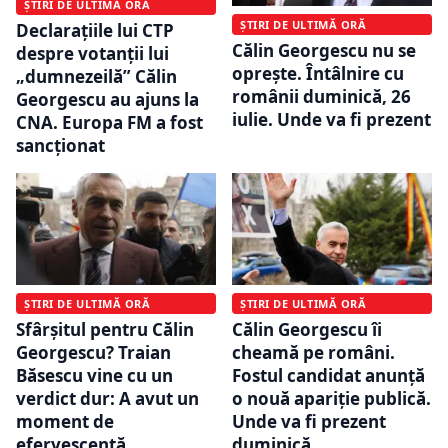
ȘTIRI DE ULTIMĂ ORĂ
ȘTIRI DE ULTIMĂ ORĂ
Declarațiile lui CTP
Călin Georgescu nu se
despre votanții lui
oprește. Întâlnire cu
„dumnezeilă” Călin
românii duminică, 26
Georgescu au ajuns la
iulie. Unde va fi prezent
CNA. Europa FM a fost
sancționat
ȘTIRI DE ULTIMĂ ORĂ
ȘTIRI DE ULTIMĂ ORĂ
Sfârșitul pentru Călin
Călin Georgescu îi
Georgescu? Traian
cheamă pe români.
Băsescu vine cu un
Fostul candidat anunță
verdict dur: A avut un
o nouă apariție publică.
moment de
Unde va fi prezent
efervescență
duminică