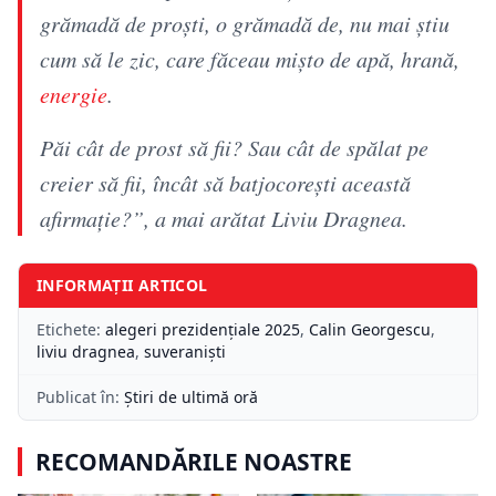
grămadă de proști, o grămadă de, nu mai știu
cum să le zic, care făceau mișto de apă, hrană,
energie
.
Păi cât de prost să fii? Sau cât de spălat pe
creier să fii, încât să batjocorești această
afirmație?”, a mai arătat Liviu Dragnea.
INFORMAȚII ARTICOL
Etichete:
alegeri prezidențiale 2025
,
Calin Georgescu
,
liviu dragnea
,
suveraniști
Publicat în:
Știri de ultimă oră
RECOMANDĂRILE NOASTRE