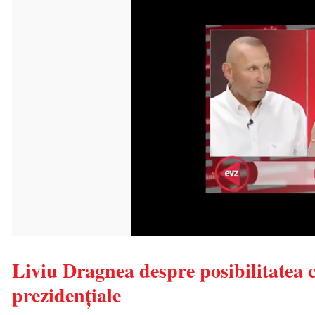
Liviu Dragnea despre posibilitatea c
prezidențiale