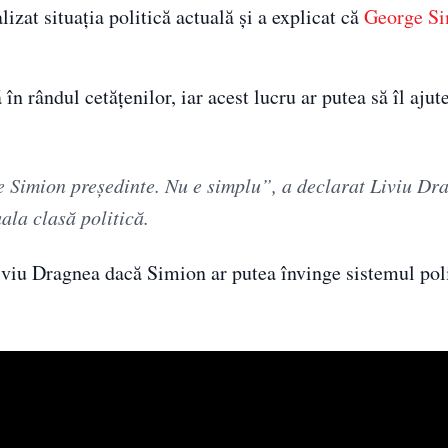
izat situația politică actuală și a explicat că
George S
 rândul cetățenilor, iar acest lucru ar putea să îl ajute
ge Simion președinte. Nu e simplu”, a declarat Liviu Dr
ala clasă politică.
iviu Dragnea dacă Simion ar putea învinge sistemul poli