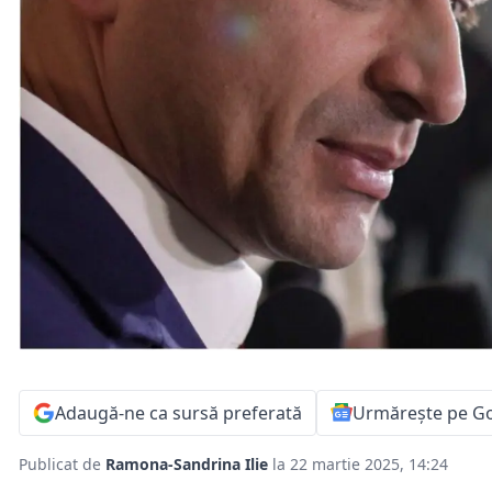
Adaugă-ne ca sursă preferată
Urmărește pe G
Publicat de
Ramona-Sandrina Ilie
la 22 martie 2025, 14:24