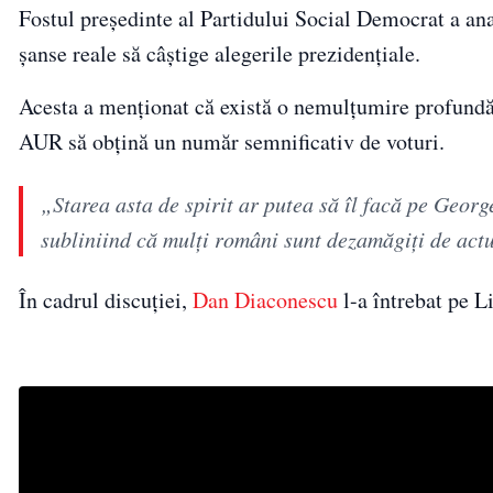
Fostul președinte al Partidului Social Democrat a anal
șanse reale să câștige alegerile prezidențiale.
Acesta a menționat că există o nemulțumire profundă în
AUR să obțină un număr semnificativ de voturi.
„Starea asta de spirit ar putea să îl facă pe Geor
subliniind că mulți români sunt dezamăgiți de actu
În cadrul discuției,
Dan Diaconescu
l-a întrebat pe L