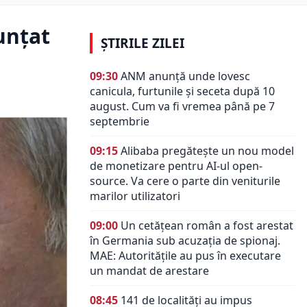
unțat
ȘTIRILE ZILEI
09:30
ANM anunță unde lovesc
canicula, furtunile și seceta după 10
august. Cum va fi vremea până pe 7
septembrie
09:15
Alibaba pregătește un nou model
de monetizare pentru AI-ul open-
source. Va cere o parte din veniturile
marilor utilizatori
09:00
Un cetățean român a fost arestat
în Germania sub acuzația de spionaj.
MAE: Autorităţile au pus în executare
un mandat de arestare
08:45
141 de localități au impus