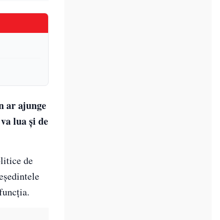
n ar ajunge
va lua și de
litice de
reședintele
funcția.