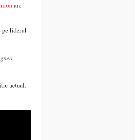
imion
are
 pe liderul
agnea,
tic actual.