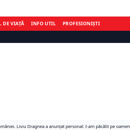
L DE VIAȚĂ
INFO UTIL
PROFESIONIȘTI
 României. Liviu Dragnea a anunțat personal: I-am păcălit pe oamen