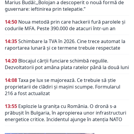
Marius Budăi:,,Bolojan a descoperit o nouă formă de
guvernare: ieftinirea prin telepatie.”
14:50
Noua metodă prin care hackerii fură parolele și
codurile MFA. Peste 390.000 de atacuri într-un an
14:35
Schimbare la TVA în 2026. Cine trece automat la
raportarea lunară și ce termene trebuie respectate
14:20
Blocajul cărții funciare schimbă regulile.
Dezvoltatorii pot amâna plata ratelor până la două luni
14:08
Taxa pe lux se majorează. Ce trebuie să știe
proprietarii de clădiri și mașini scumpe. Formularul
216 a fost actualizat
13:55
Explozie la granița cu România. O dronă s-a
prăbușit în Bulgaria, în apropierea unor infrastructuri
energetice critice. Incidentul ajunge în atenția NATO