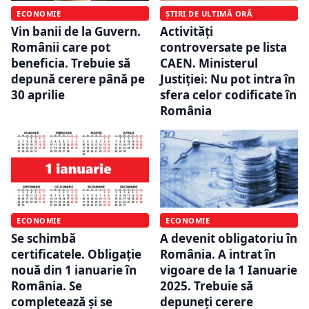
ECONOMIE
ȘTIRI DE ULTIMĂ ORĂ
Vin banii de la Guvern.
Activități
Românii care pot
controversate pe lista
beneficia. Trebuie să
CAEN. Ministerul
depună cerere până pe
Justiției: Nu pot intra în
30 aprilie
sfera celor codificate în
România
ECONOMIE
ECONOMIE
Se schimbă
A devenit obligatoriu în
certificatele. Obligație
România. A intrat în
nouă din 1 ianuarie în
vigoare de la 1 Ianuarie
România. Se
2025. Trebuie să
completează și se
depuneți cerere