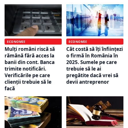
ECONOMIE
ECONOMIE
Mulți români riscă să
Cât costă să îți înființezi
rămână fără acces la
o firmă în România în
banii din cont. Banca
2025. Sumele pe care
trimite notificări.
trebuie să le ai
Verificările pe care
pregătite dacă vrei să
clienții trebuie să le
devii antreprenor
facă