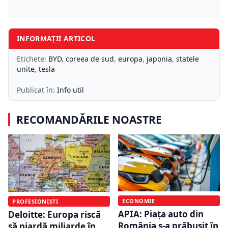
INFORMAȚII ARTICOL
Etichete:
BYD
,
coreea de sud
,
europa
,
japonia
,
statele
unite
,
tesla
Publicat în:
Info util
RECOMANDĂRILE NOASTRE
ECONOMIE
PROFESIONIȘTI
APIA: Piața auto din
Deloitte: Europa riscă
România s-a prăbușit în
să piardă miliarde în