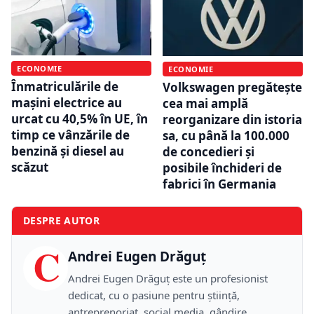
ECONOMIE
ECONOMIE
Înmatriculările de
Volkswagen pregătește
mașini electrice au
cea mai amplă
urcat cu 40,5% în UE, în
reorganizare din istoria
timp ce vânzările de
sa, cu până la 100.000
benzină și diesel au
de concedieri și
scăzut
posibile închideri de
fabrici în Germania
DESPRE AUTOR
C
Andrei Eugen Drăguț
Andrei Eugen Drăguț este un profesionist
dedicat, cu o pasiune pentru știință,
antreprenoriat, social media, gândire