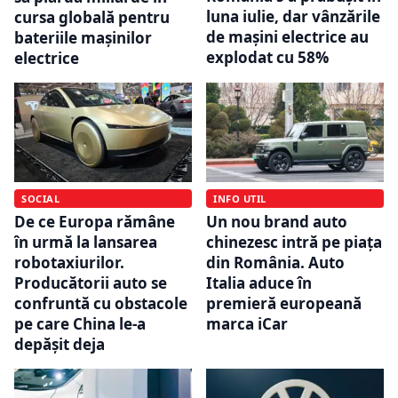
luna iulie, dar vânzările
cursa globală pentru
de mașini electrice au
bateriile mașinilor
explodat cu 58%
electrice
SOCIAL
INFO UTIL
De ce Europa rămâne
Un nou brand auto
în urmă la lansarea
chinezesc intră pe piața
robotaxiurilor.
din România. Auto
Producătorii auto se
Italia aduce în
confruntă cu obstacole
premieră europeană
pe care China le-a
marca iCar
depășit deja