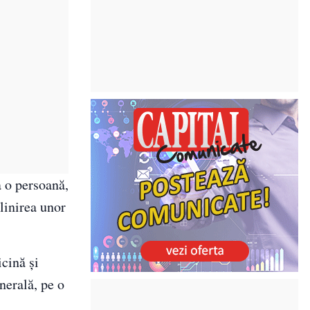
a o persoană,
linirea unor
icină şi
nerală, pe o