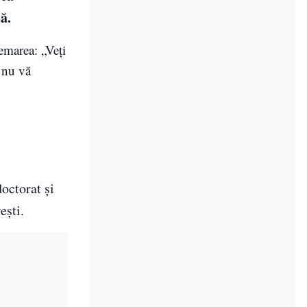
ă.
emarea: „Veți
 nu vă
i
octorat şi
eşti.