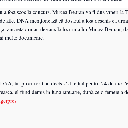
u a fost scos la concurs. Mircea Beuran va fi dus vineri la 
de zile. DNA menţionează că dosarul a fost deschis ca urmar
a, anchetatorii au descins la locuinţa lui Mircea Beuran, dar
 mai multe documente.
DNA, iar procurorii au decis să-l reţină pentru 24 de ore. 
oreasca, el fiind demis în luna ianuarie, după ce o femeie a d
gerpres
.