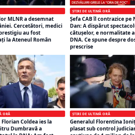
ȘTIRI DE ULTIMĂ ORĂ
ilor MLNR a desemnat
Șefa CAB îl contrazice pe
niei. Cercetători, medici
Dan: A dispărut spectacol
 prestigiu au fost
cătușelor, e normalitate 
ți la Ateneul Român
DNA. Ce spune despre do
prescrise
MĂ ORĂ
ȘTIRI DE ULTIMĂ ORĂ
i Florian Coldea ies la
Generalul Florentina Ioni
mitru Dumbravă a
plasat sub control judicia