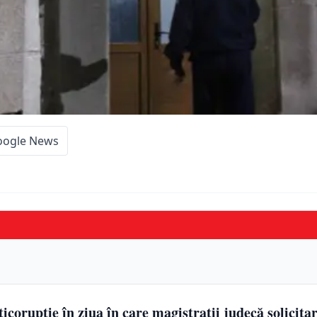
oogle News
ticorupţie în ziua în care magistraţii judecă solicita