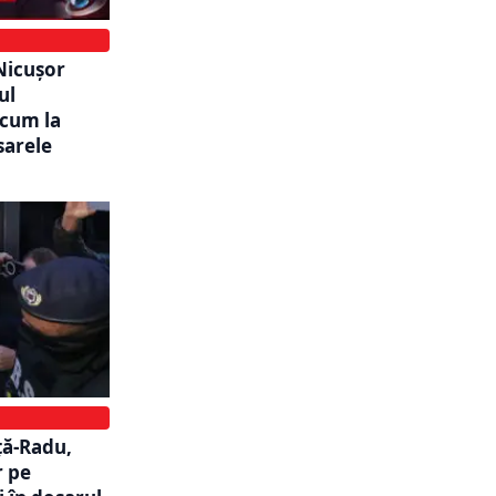
 Nicușor
ul
acum la
sarele
ță-Radu,
r pe