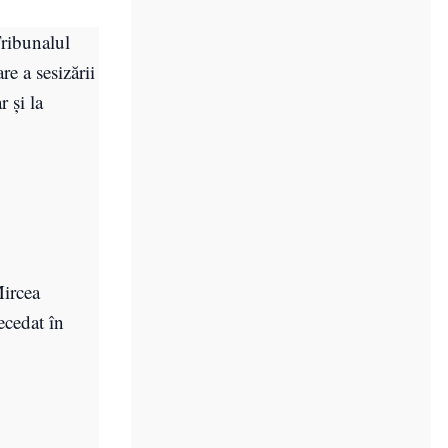
Tribunalul
e a sesizării
 şi la
Mircea
ecedat în