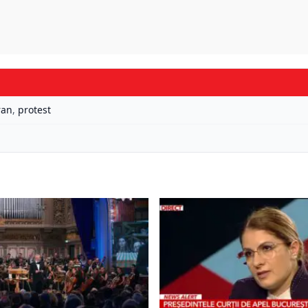
ran
,
protest