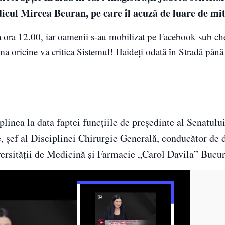
dicul Mircea Beuran, pe care îl acuză de luare de mit
 ora 12.00, iar oamenii s-au mobilizat pe Facebook sub ch
ma oricine va critica Sistemul! Haideți odată în Stradă până
inea la data faptei funcţiile de preşedinte al Senatulu
, şef al Disciplinei Chirurgie Generală, conducător de d
versităţii de Medicină şi Farmacie „Carol Davila” Bucur