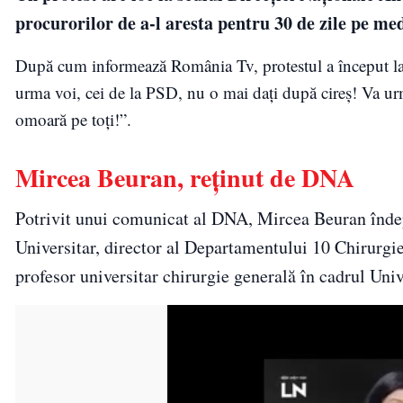
procurorilor de a-l aresta pentru 30 de zile pe me
După cum informează România Tv, protestul a început la
urma voi, cei de la PSD, nu o mai dați după cireș! Va ur
omoară pe toți!”.
Mircea Beuran, reținut de DNA
Potrivit unui comunicat al DNA, Mircea Beuran îndepl
Universitar, director al Departamentului 10 Chirurgie
profesor universitar chirurgie generală în cadrul Uni