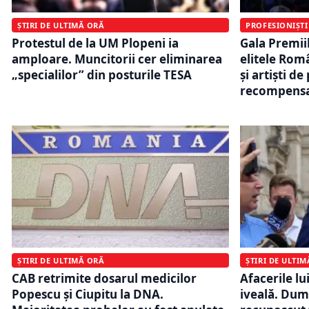
ȘTIRI DE ULTIMĂ ORĂ
PROFESIONIȘTI
Protestul de la UM Plopeni ia
Gala Premi
amploare. Muncitorii cer eliminarea
elitele Româ
„specialilor” din posturile TESA
și artiști de
recompensa
ȘTIRI DE ULTIMĂ ORĂ
ȘTIRI DE ULTI
CAB retrimite dosarul medicilor
Afacerile lu
Popescu și Ciupitu la DNA.
iveală. Du