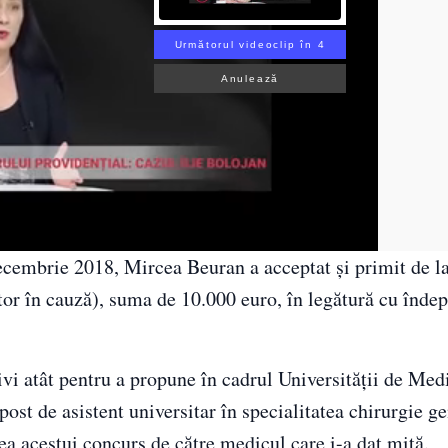
Următorul videoclip în 2
Anulează
decembrie 2018, Mircea Beuran a acceptat şi primit de l
tor în cauză), suma de 10.000 euro, în legătură cu îndep
ivi atât pentru a propune în cadrul Universităţii de Med
st de asistent universitar în specialitatea chirurgie ge
ea acestui concurs de către medicul care i-a dat mită.