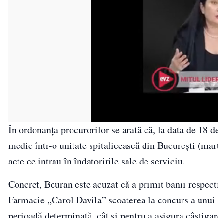
În ordonanţa procurorilor se arată că, la data de 18 
medic într-o unitate spitalicească din Bucureşti (mar
acte ce intrau în îndatoririle sale de serviciu.
Concret, Beuran este acuzat că a primit banii respect
Farmacie „Carol Davila” scoaterea la concurs a unui po
perioadă determinată, cât şi pentru a asigura câştigar