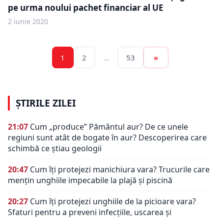
pe urma noului pachet financiar al UE
2 iunie 2020
1
2
…
53
»
ȘTIRILE ZILEI
21:07
Cum „produce” Pământul aur? De ce unele
regiuni sunt atât de bogate în aur? Descoperirea care
schimbă ce știau geologii
20:47
Cum îți protejezi manichiura vara? Trucurile care
mențin unghiile impecabile la plajă și piscină
20:27
Cum îți protejezi unghiile de la picioare vara?
Sfaturi pentru a preveni infecțiile, uscarea și