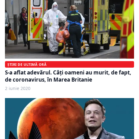
ȘTIRI DE ULTIMĂ ORĂ
S-a aflat adevărul. Câți oameni au murit, de fapt,
de coronavirus, în Marea Britanie
2 iunie 2020