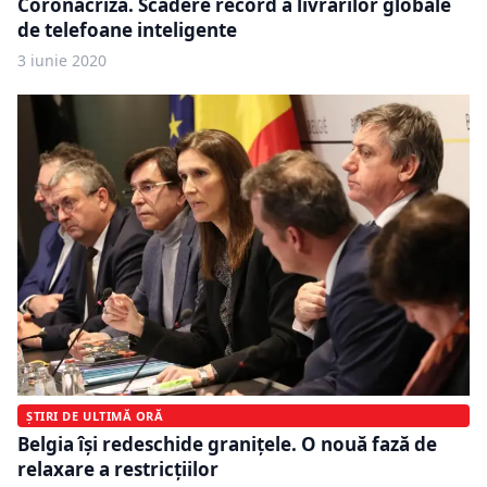
Coronacriză. Scădere record a livrărilor globale
de telefoane inteligente
3 iunie 2020
ȘTIRI DE ULTIMĂ ORĂ
Belgia îşi redeschide graniţele. O nouă fază de
relaxare a restricţiilor