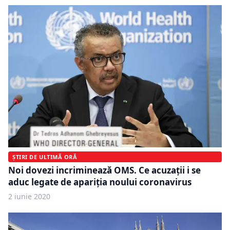
ȘTIRI DE ULTIMĂ ORĂ
Noi dovezi incriminează OMS. Ce acuzaţii i se
aduc legate de apariţia noului coronavirus
2 iunie 2020