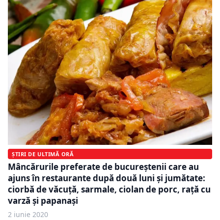
ȘTIRI DE ULTIMĂ ORĂ
Mâncărurile preferate de bucureștenii care au
ajuns în restaurante după două luni și jumătate:
ciorbă de văcuță, sarmale, ciolan de porc, rață cu
varză și papanași
2 iunie 2020