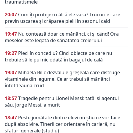
traumatismele
20:07
Cum îți protejezi călcâiele vara? Trucurile care
previn uscarea și crăparea pielii în sezonul cald
19:47
Nu contează doar ce mănânci, ci și când! Ora
meselor este legată de sănătatea creierului
19:27
Pleci în concediu? Cinci obiecte pe care nu
trebuie să le pui niciodată în bagajul de cală
19:07
Mihaela Bilic dezvăluie greșeala care distruge
vitaminele din legume. Ce ar trebui să mănânci
întotdeauna crud
18:57
Tragedie pentru Lionel Messi: tatăl și agentul
său, Jorge Messi, a murit
18:47
Peste jumătate dintre elevi nu știu ce vor face
după absolvire. Tinerii cer orientare în carieră, nu
sfaturi generale (studiu)