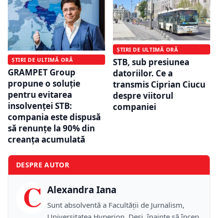
ȘTIRI DE ULTIMĂ ORĂ
ȘTIRI DE ULTIMĂ ORĂ
STB, sub presiunea
GRAMPET Group
datoriilor. Ce a
propune o soluție
transmis Ciprian Ciucu
pentru evitarea
despre viitorul
insolvenței STB:
companiei
compania este dispusă
să renunțe la 90% din
creanța acumulată
DESPRE AUTOR
C
Alexandra Iana
Sunt absolventă a Facultății de Jurnalism,
Universitatea Hyperion. Deși, înainte să încep