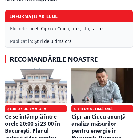
INFORMAȚII ARTICOL
Etichete:
bilet
,
Ciprian Ciucu
,
pret
,
stb
,
tarife
Publicat în:
Știri de ultimă oră
RECOMANDĂRILE NOASTRE
ȘTIRI DE ULTIMĂ ORĂ
ȘTIRI DE ULTIMĂ ORĂ
Ce se întâmplă între
Ciprian Ciucu anunță
orele 20:00 și 23:00 în
analiza măsurilor
București. Planul
pentru energie în
autorităților pentru
București. Primăria