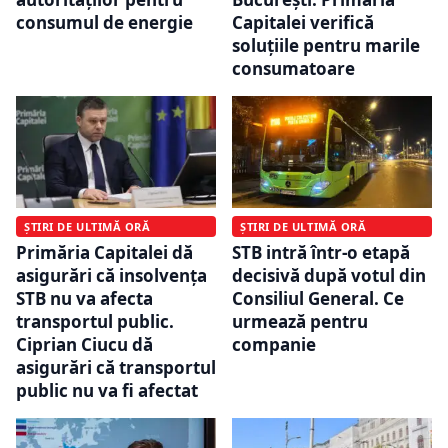
consumul de energie
Capitalei verifică
soluțiile pentru marile
consumatoare
ȘTIRI DE ULTIMĂ ORĂ
ȘTIRI DE ULTIMĂ ORĂ
Primăria Capitalei dă
STB intră într-o etapă
asigurări că insolvența
decisivă după votul din
STB nu va afecta
Consiliul General. Ce
transportul public.
urmează pentru
Ciprian Ciucu dă
companie
asigurări că transportul
public nu va fi afectat