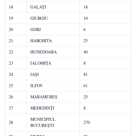
18
GALAŢI
18
19
GIURGIU
10
20
GORJ
6
21
HARGHITA
25
22
HUNEDOARA
40
23
IALOMIŢA
8
24
IAŞI
81
25
ILFOV
61
26
MARAMUREŞ
25
27
MEHEDINŢI
8
MUNICIPIUL
28
270
BUCUREŞTI