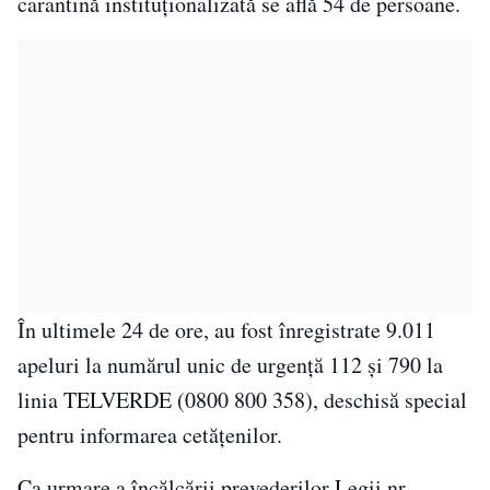
carantină instituționalizată se află 54 de persoane.
În ultimele 24 de ore, au fost înregistrate 9.011
apeluri la numărul unic de urgență 112 și 790 la
linia TELVERDE (0800 800 358), deschisă special
pentru informarea cetățenilor.
Ca urmare a încălcării prevederilor Legii nr.