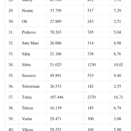
29.
Neamț
37.759
517
7,29
30.
Olt
27.889
243
2,51
31.
Prahova
70.265
745
5,04
32.
Satu Mare
26.006
314
8,98
33.
Sălaj
21.186
338
8,76
34.
Sibiu
51.025
1230
10,02
35.
Suceava
49.891
533
9,40
36.
Teleorman
26.533
182
2,55
37.
Timiș
107.446
2370
16,71
38.
Tulcea
16.139
185
6,79
39.
Vaslui
29.471
300
3,08
40.
Vâlcea
29.251
169
5,00