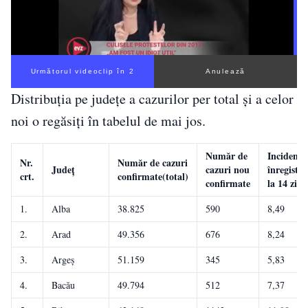
Următorul videoclip în 1
Anulează
Distribuția pe județe a cazurilor per total și a celor
noi o regăsiți în tabelul de mai jos.
Număr de
Incidenț
Nr.
Număr de cazuri
Județ
cazuri nou
înregistra
crt.
confirmate(total)
confirmate
la 14 zile
1.
Alba
38.825
590
8,49
2.
Arad
49.356
676
8,24
3.
Argeș
51.159
345
5,83
4.
Bacău
49.794
512
7,37