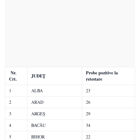
Nr.
Probe pozitive la
JUDEȚ
Crt.
retestare
1
ALBA
23
2
ARAD
26
3
ARGEŞ
29
4
BACĂU
34
5
BIHOR
22