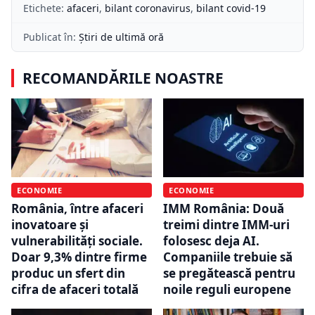
Etichete:
afaceri
,
bilant coronavirus
,
bilant covid-19
Publicat în:
Știri de ultimă oră
RECOMANDĂRILE NOASTRE
ECONOMIE
ECONOMIE
România, între afaceri
IMM România: Două
inovatoare și
treimi dintre IMM-uri
vulnerabilități sociale.
folosesc deja AI.
Doar 9,3% dintre firme
Companiile trebuie să
produc un sfert din
se pregătească pentru
cifra de afaceri totală
noile reguli europene