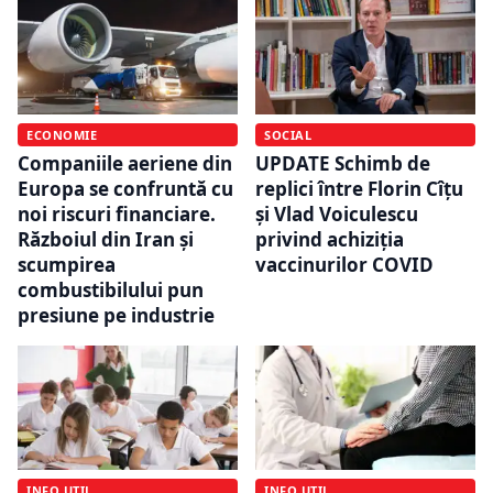
ECONOMIE
SOCIAL
Companiile aeriene din
UPDATE Schimb de
Europa se confruntă cu
replici între Florin Cîțu
noi riscuri financiare.
și Vlad Voiculescu
Războiul din Iran și
privind achiziția
scumpirea
vaccinurilor COVID
combustibilului pun
presiune pe industrie
INFO UTIL
INFO UTIL