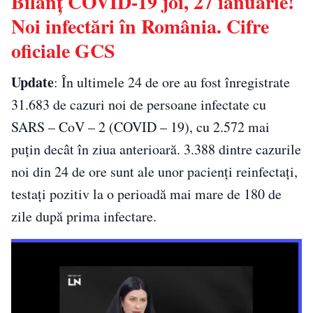
Bilanț COVID-19 joi, 27 ianuarie!
Noi infectări în România. Cifre
oficiale GCS
Update
: În ultimele 24 de ore au fost înregistrate
31.683 de cazuri noi de persoane infectate cu
SARS – CoV – 2 (COVID – 19), cu 2.572 mai
puțin decât în ziua anterioară. 3.388 dintre cazurile
noi din 24 de ore sunt ale unor pacienți reinfectați,
testați pozitiv la o perioadă mai mare de 180 de
zile după prima infectare.