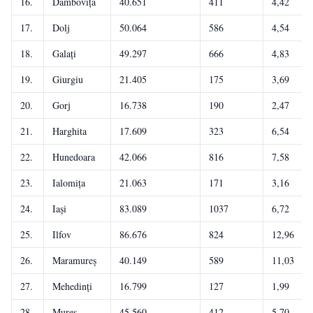
16.
Dâmbovița
40.651
411
4,42
17.
Dolj
50.064
586
4,54
18.
Galați
49.297
666
4,83
19.
Giurgiu
21.405
175
3,69
20.
Gorj
16.738
190
2,47
21.
Harghita
17.609
323
6,54
22.
Hunedoara
42.066
816
7,58
23.
Ialomița
21.063
171
3,16
24.
Iași
83.089
1037
6,72
25.
Ilfov
86.676
824
12,96
26.
Maramureș
40.149
589
11,03
27.
Mehedinți
16.799
127
1,99
28.
Mureș
45.560
412
5,70