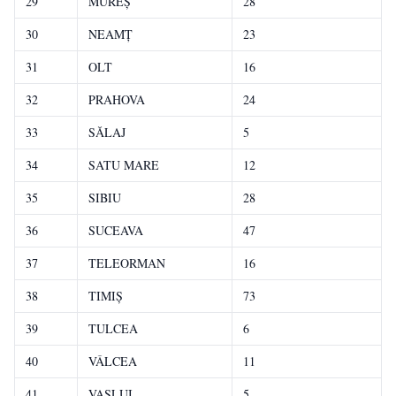
29
MUREŞ
28
30
NEAMŢ
23
31
OLT
16
32
PRAHOVA
24
33
SĂLAJ
5
34
SATU MARE
12
35
SIBIU
28
36
SUCEAVA
47
37
TELEORMAN
16
38
TIMIŞ
73
39
TULCEA
6
40
VÂLCEA
11
41
VASLUI
5