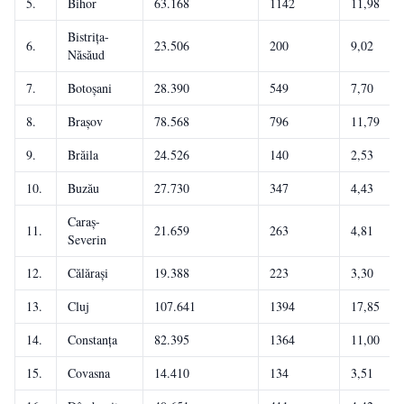
5.
Bihor
63.168
1142
11,98
Bistrița-
6.
23.506
200
9,02
Năsăud
7.
Botoșani
28.390
549
7,70
8.
Brașov
78.568
796
11,79
9.
Brăila
24.526
140
2,53
10.
Buzău
27.730
347
4,43
Caraș-
11.
21.659
263
4,81
Severin
12.
Călărași
19.388
223
3,30
13.
Cluj
107.641
1394
17,85
14.
Constanța
82.395
1364
11,00
15.
Covasna
14.410
134
3,51