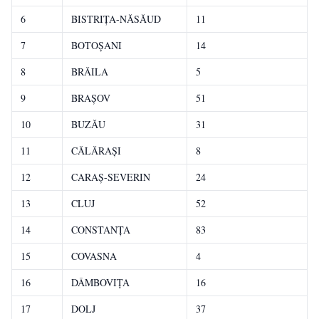
6
BISTRIŢA-NĂSĂUD
11
7
BOTOŞANI
14
8
BRĂILA
5
9
BRAŞOV
51
10
BUZĂU
31
11
CĂLĂRAŞI
8
12
CARAŞ-SEVERIN
24
13
CLUJ
52
14
CONSTANŢA
83
15
COVASNA
4
16
DÂMBOVIŢA
16
17
DOLJ
37