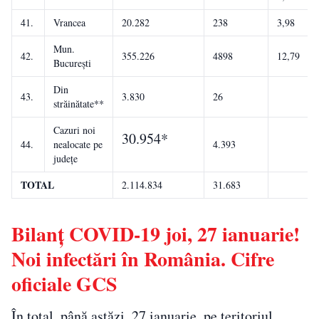
41.
Vrancea
20.282
238
3,98
Mun.
42.
355.226
4898
12,79
București
Din
43.
3.830
26
străinătate**
Cazuri noi
30.954*
44.
nealocate pe
4.393
județe
TOTAL
2.114.834
31.683
Bilanț COVID-19 joi, 27 ianuarie!
Noi infectări în România. Cifre
oficiale GCS
În total, până astăzi, 27 ianuarie, pe teritoriul