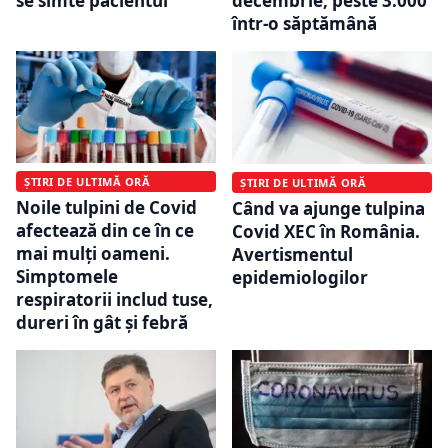
se simte pacientul
decembrie, peste 3.000
într-o săptămână
ȘTIRI DE ULTIMĂ ORĂ
ȘTIRI DE ULTIMĂ ORĂ
Noile tulpini de Covid
Când va ajunge tulpina
afectează din ce în ce
Covid XEC în România.
mai mulți oameni.
Avertismentul
Simptomele
epidemiologilor
respiratorii includ tuse,
dureri în gât și febră