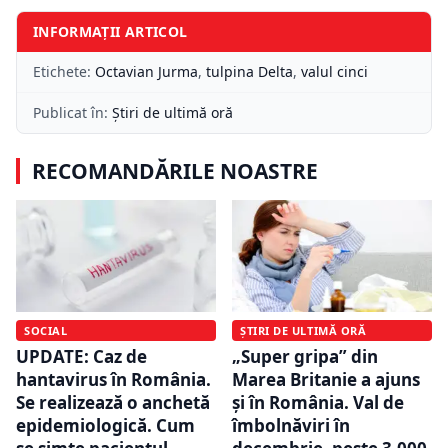
INFORMAȚII ARTICOL
Etichete:
Octavian Jurma
,
tulpina Delta
,
valul cinci
Publicat în:
Știri de ultimă oră
RECOMANDĂRILE NOASTRE
SOCIAL
ȘTIRI DE ULTIMĂ ORĂ
UPDATE: Caz de
„Super gripa” din
hantavirus în România.
Marea Britanie a ajuns
Se realizează o anchetă
și în România. Val de
epidemiologică. Cum
îmbolnăviri în