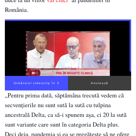
România.
Următorul videoclip în 3
Anulează
„Pentru prima dată, săptămâna trecută vedem că
secvenţierile nu sunt sută la sută cu tulpina
ancestrală Delta, ca să-i spunem aşa, ci 20 la sută
sunt variante care sunt în categoria Delta plus.
Deci deja, pandemia şi ea se pregăteşte să ne ofere