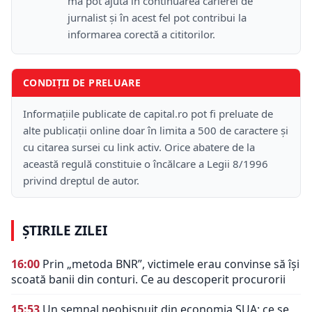
mă pot ajuta în continuarea carierei de
jurnalist și în acest fel pot contribui la
informarea corectă a cititorilor.
CONDIȚII DE PRELUARE
Informațiile publicate de capital.ro pot fi preluate de
alte publicații online doar în limita a 500 de caractere și
cu citarea sursei cu link activ. Orice abatere de la
această regulă constituie o încălcare a Legii 8/1996
privind dreptul de autor.
ȘTIRILE ZILEI
16:00
Prin „metoda BNR”, victimele erau convinse să își
scoată banii din conturi. Ce au descoperit procurorii
15:53
Un semnal neobișnuit din economia SUA: ce se