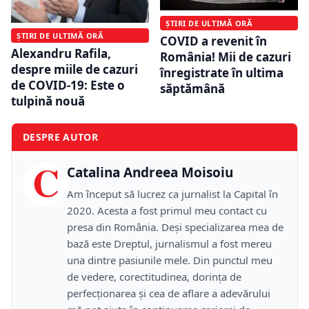
ȘTIRI DE ULTIMĂ ORĂ
ȘTIRI DE ULTIMĂ ORĂ
COVID a revenit în
Alexandru Rafila,
România! Mii de cazuri
despre miile de cazuri
înregistrate în ultima
de COVID-19: Este o
săptămână
tulpină nouă
DESPRE AUTOR
C
Catalina Andreea Moisoiu
Am început să lucrez ca jurnalist la Capital în
2020. Acesta a fost primul meu contact cu
presa din România. Deși specializarea mea de
bază este Dreptul, jurnalismul a fost mereu
una dintre pasiunile mele. Din punctul meu
de vedere, corectitudinea, dorința de
perfecționarea și cea de aflare a adevărului