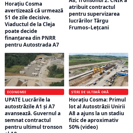
A8, Tronsonul 2: CNIR a
Horațiu Cosma
atribuit contractul
avertizează că urmează
pentru supervizarea
51 de zile decisive.
lucrărilor Târgu
Viaductul de la Cleja
Frumos–Lețcani
poate decide
finanțarea din PNRR
pentru Autostrada A7
ECONOMIE
ȘTIRI DE ULTIMĂ ORĂ
UPATE Lucrările la
Horațiu Cosma: Primul
autostrăzile A1 și A7
lot al Autostrăzii Unirii
avansează. Guvernul a
A8 a ajuns la un stadiu
semnat contractul
fizic de aproximativ
pentru ultimul tronson
50% (video)