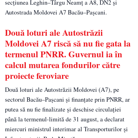
secțiunea Leghin–Târgu Neamț a A8, DN2 și
Autostrada Moldovei A7 Bacău–Pașcani.
Două loturi ale Autostrăzii
Moldovei A7 riscă să nu fie gata la
termenul PNRR. Guvernul ia în
calcul mutarea fondurilor către
proiecte feroviare
Două loturi ale Autostrăzii Moldovei (A7), pe
sectorul Bacău–Pașcani și finanțate prin PNRR, ar
putea să nu fie finalizate și deschise circulației
până la termenul-limită de 31 august, a declarat
miercuri ministrul interimar al Transporturilor și