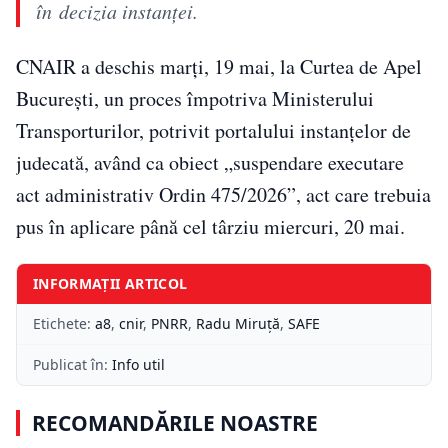
în decizia instanței.
CNAIR a deschis marți, 19 mai, la Curtea de Apel
București, un proces împotriva Ministerului
Transporturilor, potrivit portalului instanțelor de
judecată, având ca obiect „suspendare executare
act administrativ Ordin 475/2026”, act care trebuia
pus în aplicare până cel târziu miercuri, 20 mai.
INFORMAȚII ARTICOL
Etichete:
a8
,
cnir
,
PNRR
,
Radu Miruță
,
SAFE
Publicat în:
Info util
RECOMANDĂRILE NOASTRE