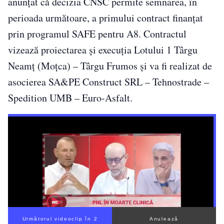
anunțat că decizia CNSC permite semnarea, în
perioada următoare, a primului contract finanțat
prin programul SAFE pentru A8. Contractul
vizează proiectarea și execuția Lotului 1 Târgu
Neamț (Moțca) – Târgu Frumos și va fi realizat de
asocierea SA&PE Construct SRL – Tehnostrade –
Spedition UMB – Euro-Asfalt.
Următorul videoclip în 1
Anulează