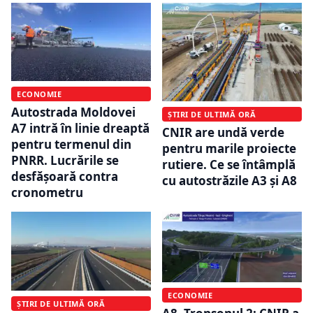
ECONOMIE
Autostrada Moldovei
ȘTIRI DE ULTIMĂ ORĂ
A7 intră în linie dreaptă
CNIR are undă verde
pentru termenul din
pentru marile proiecte
PNRR. Lucrările se
rutiere. Ce se întâmplă
desfășoară contra
cu autostrăzile A3 și A8
cronometru
ECONOMIE
ȘTIRI DE ULTIMĂ ORĂ