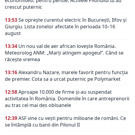
economisesc pentru pensie. Activele Pilonului III au
crescut puternic
13:53
Se oprește curentul electric în București, Ilfov și
Giurgiu. Lista zonelor afectate în perioada 10–16
august
13:34
Un nou val de aer african lovește România.
Meteorolog ANM: „Marți atingem apogeul”. Când se
răcește vremea
13:16
Alexandru Nazare, marele favorit pentru funcția
de premier. Cota sa a urcat puternic pe Polymarket
12:58
Aproape 10.000 de firme și-au suspendat
activitatea în România. Domeniile în care antreprenorii
au tras cel mai des obloanele
12:39
ASF vine cu vești pentru milioane de români. Ce
se întâmplă cu banii din Pilonul II