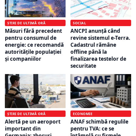
ȘTIRI DE ULTIMĂ ORĂ
SOCIAL
Măsuri fără precedent
ANCPI anunță când
pentru consumul de
revine sistemul e-Terra.
energie: ce recomandă
Cadastrul rămâne
autoritățile populației
offline până la
și companiilor
finalizarea testelor de
securitate
ȘTIRI DE ULTIMĂ ORĂ
ECONOMIE
Alertă pe un aeroport
ANAF schimbă regulile
important din
pentru TVA: ce se
Germania: zboruri
întâmplă cu firmele