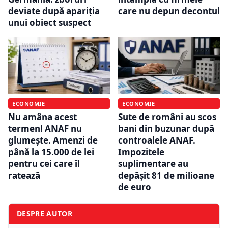
deviate după apariția
care nu depun decontul
unui obiect suspect
ECONOMIE
ECONOMIE
Nu amâna acest
Sute de români au scos
termen! ANAF nu
bani din buzunar după
glumește. Amenzi de
controalele ANAF.
până la 15.000 de lei
Impozitele
pentru cei care îl
suplimentare au
ratează
depășit 81 de milioane
de euro
DESPRE AUTOR