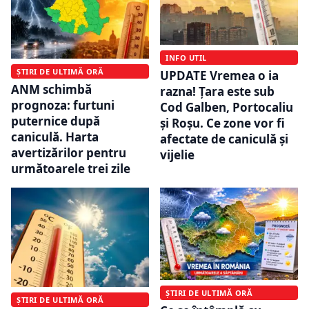
INFO UTIL
ȘTIRI DE ULTIMĂ ORĂ
UPDATE Vremea o ia
ANM schimbă
razna! Țara este sub
prognoza: furtuni
Cod Galben, Portocaliu
puternice după
și Roșu. Ce zone vor fi
caniculă. Harta
afectate de caniculă și
avertizărilor pentru
vijelie
următoarele trei zile
ȘTIRI DE ULTIMĂ ORĂ
ȘTIRI DE ULTIMĂ ORĂ