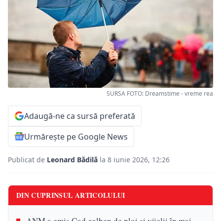
SURSA FOTO: Dreamstime - vreme rea
Adaugă-ne ca sursă preferată
Urmărește pe Google News
Publicat de
Leonard Bădilă
la 8 iunie 2026, 12:26
DIN CUPRINSUL ARTICOLULUI
ANM a emis Cod galben de ploi și vijelii în mai