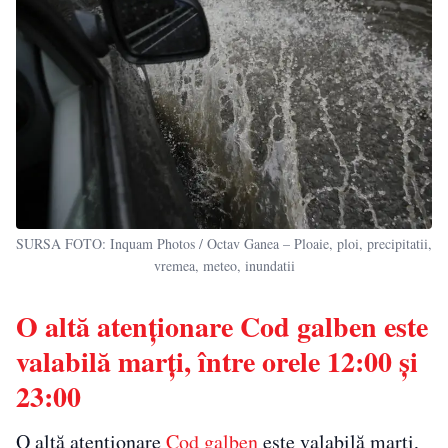
SURSA FOTO: Inquam Photos / Octav Ganea – Ploaie, ploi, precipitatii,
vremea, meteo, inundatii
O altă atenționare Cod galben este
valabilă marți, între orele 12:00 și
23:00
O altă atenționare
Cod galben
este valabilă marți,