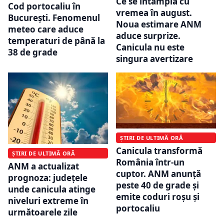
Ce se întâmplă cu
Cod portocaliu în
vremea în august.
București. Fenomenul
Noua estimare ANM
meteo care aduce
aduce surprize.
temperaturi de până la
Canicula nu este
38 de grade
singura avertizare
ȘTIRI DE ULTIMĂ ORĂ
Canicula transformă
ȘTIRI DE ULTIMĂ ORĂ
România într-un
ANM a actualizat
cuptor. ANM anunță
prognoza: județele
peste 40 de grade și
unde canicula atinge
emite coduri roșu și
niveluri extreme în
portocaliu
următoarele zile