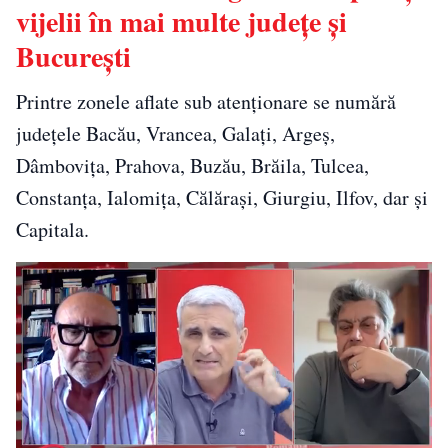
vijelii în mai multe județe și
București
Printre zonele aflate sub atenționare se numără
județele Bacău, Vrancea, Galați, Argeș,
Dâmbovița, Prahova, Buzău, Brăila, Tulcea,
Constanța, Ialomița, Călărași, Giurgiu, Ilfov, dar și
Capitala.