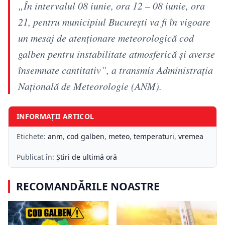
„În intervalul 08 iunie, ora 12 – 08 iunie, ora
21, pentru municipiul București va fi în vigoare
un mesaj de atenționare meteorologică cod
galben pentru instabilitate atmosferică și averse
însemnate cantitativ”, a transmis Administrația
Națională de Meteorologie (ANM).
INFORMAȚII ARTICOL
Etichete:
anm
,
cod galben
,
meteo
,
temperaturi
,
vremea
Publicat în:
Știri de ultimă oră
RECOMANDĂRILE NOASTRE