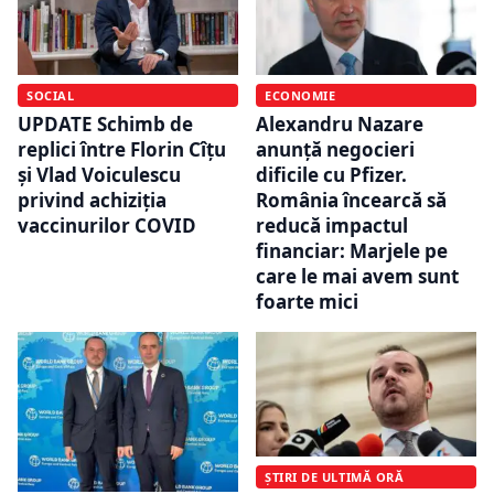
SOCIAL
ECONOMIE
UPDATE Schimb de
Alexandru Nazare
replici între Florin Cîțu
anunță negocieri
și Vlad Voiculescu
dificile cu Pfizer.
privind achiziția
România încearcă să
vaccinurilor COVID
reducă impactul
financiar: Marjele pe
care le mai avem sunt
foarte mici
ȘTIRI DE ULTIMĂ ORĂ