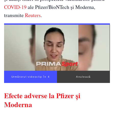
COVID-19
ale Pfizer/BioNTech şi Moderna,
transmite
Reuters
.
Următorul videoclip în 3
Anulează
Efecte adverse la Pfizer şi
Moderna