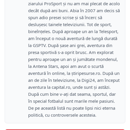
ziarului ProSport şi nu am mai plecat de acolo
decât după ani buni. Abia în 2007 am decis să
spun adio presei scrise şi să încerc să
desluşesc tainele televiziunii. Tot de sport,
bineînţeles. După aproape un an la Telesport,
am început o nouă aventură de lungă durată
la GSPTV. După şase ani grei, aventura din
presa sportivă s-a oprit brusc. Am explorat
pentru aproape un an şi jumătate mondenul,
la Antena Stars, apoi am avut o scurtă
aventură în online, la ştiripesurse.ro. După un
an de zile în televiziune, la Digi24, am început
aventura la capital.ro, unde sunt şi astăzi.
După cum bine v-aţi dat seama, sportul, dar
în special fotbalul sunt marile mele pasiuni.
De pe această listă nu poate lipsi nici eterna
politică, cu controversele acesteia.