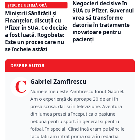
Negocieri decisive în
ȘTIRI DE ULTIMĂ ORĂ
SUA cu Pfizer. Guvernul
Miniștrii Sănătății și
vrea să transforme
Finanțelor, discuții cu
datoria în tratamente
Pfizer în SUA. Ce decizie
inovatoare pentru
a fost luată. Rogobete:
pacienți
Este un proces care nu
se încheie astăzi
DESPRE AUTOR
C
Gabriel Zamfirescu
Numele meu este Zamfirescu Ionuţ Gabriel.
Am o experienţă de aproape 20 de ani în
presa scrisă, dar şi în televiziune. Aventura
din lumea presei a început ca o pasiune
nebună pentru sport, în general şi pentru
fotbal, în special. Când încă eram pe băncile
facultăţii am intrat prima oară în redacţia