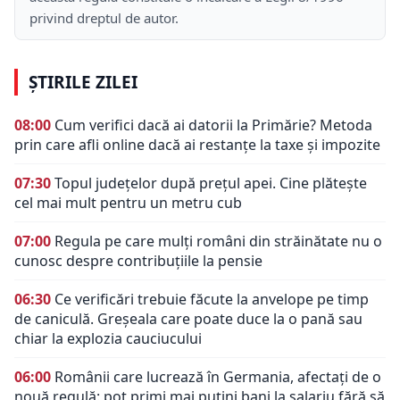
privind dreptul de autor.
ȘTIRILE ZILEI
08:00
Cum verifici dacă ai datorii la Primărie? Metoda
prin care afli online dacă ai restanțe la taxe și impozite
07:30
Topul județelor după prețul apei. Cine plătește
cel mai mult pentru un metru cub
07:00
Regula pe care mulți români din străinătate nu o
cunosc despre contribuțiile la pensie
06:30
Ce verificări trebuie făcute la anvelope pe timp
de caniculă. Greșeala care poate duce la o pană sau
chiar la explozia cauciucului
06:00
Românii care lucrează în Germania, afectați de o
nouă regulă: pot primi mai puțini bani la salariu fără să