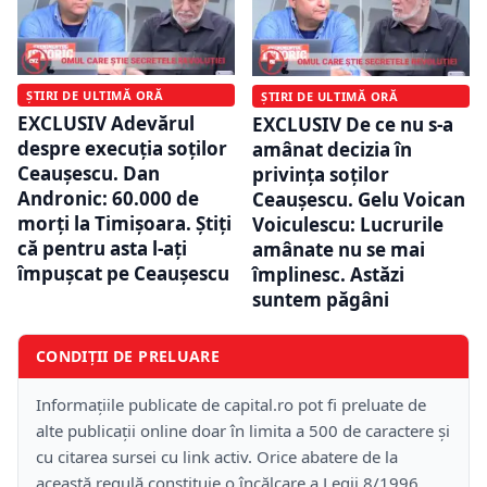
ȘTIRI DE ULTIMĂ ORĂ
ȘTIRI DE ULTIMĂ ORĂ
EXCLUSIV Adevărul
EXCLUSIV De ce nu s-a
despre execuția soților
amânat decizia în
Ceaușescu. Dan
privința soților
Andronic: 60.000 de
Ceaușescu. Gelu Voican
morți la Timișoara. Știți
Voiculescu: Lucrurile
că pentru asta l-ați
amânate nu se mai
împușcat pe Ceaușescu
împlinesc. Astăzi
suntem păgâni
CONDIȚII DE PRELUARE
Informațiile publicate de capital.ro pot fi preluate de
alte publicații online doar în limita a 500 de caractere și
cu citarea sursei cu link activ. Orice abatere de la
această regulă constituie o încălcare a Legii 8/1996