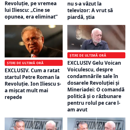
Revoluție, pe vremea
nu s-a văzut la
lui Iliescu: „Cine se
televizor: A vrut să
opunea, era eliminat”
piardă, știa
ȘTIRI DE ULTIMĂ ORĂ
EXCLUSIV Gelu Voican
ȘTIRI DE ULTIMĂ ORĂ
Voiculescu, despre
EXCLUSIV. Cum a ratat
condamnările sale în
startul Petre Roman la
dosarele Revoluției și
Revoluție. Ion Iliescu s-
Mineriadei: O comandă
a mișcat mult mai
politică și o răzbunare
repede
pentru rolul pe care l-
am avut