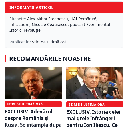
INFORMAȚII ARTICOL
Etichete:
Alex Mihai Stoenescu
,
HAI România!
,
infractiuni
,
Nicolae Ceauşescu
,
podcast Evenimentul
Istoric
,
revoluţie
Publicat în:
Știri de ultimă oră
RECOMANDĂRILE NOASTRE
ȘTIRI DE ULTIMĂ ORĂ
ȘTIRI DE ULTIMĂ ORĂ
EXCLUSIV. Adevărul
EXCLUSIV. Istoria celei
despre România și
mai grele înfrângeri
Rusia. Se întâmpla după
pentru Ion Iliescu. Ce