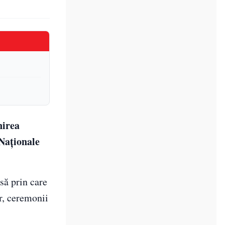
nirea
Naționale
să prin care
r, ceremonii