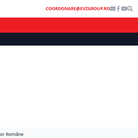
COORDONARE@EVZGROUP.RO
telor Române