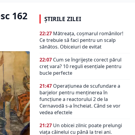
esc 162
ȘTIRILE ZILEI
22:27
Mătreața, coșmarul românilor!
Ce trebuie să faci pentru un scalp
sănătos. Obiceiuri de evitat
22:07
Cum se îngrijește corect părul
creț vara? 10 reguli esențiale pentru
bucle perfecte
21:47
Operațiunea de scufundare a
barjelor pentru menținerea în
funcțiune a reactorului 2 de la
Cernavodă s-a încheiat. Când se vor
vedea efectele
21:27
Un obicei zilnic poate prelungi
viața câinelui cu până la trei ani.