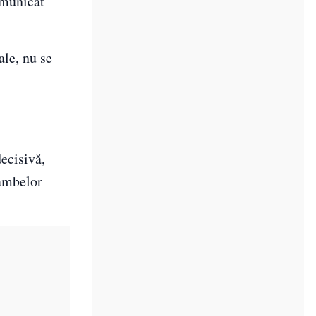
omunicat
ale, nu se
decisivă,
 ambelor