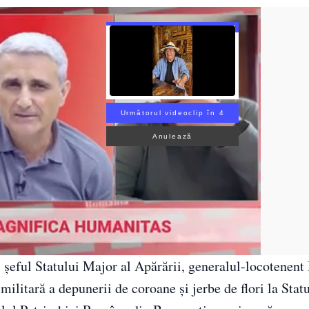
Următorul videoclip în 3
Anulează
şi şeful Statului Major al Apărării, generalul-locotenent
militară a depunerii de coroane şi jerbe de flori la Stat