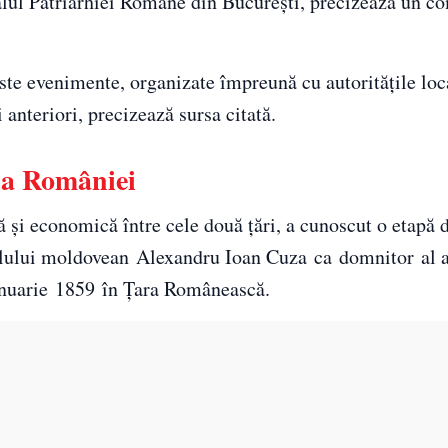
lul Patriarhiei Române din Bucureşti, precizează un c
este evenimente, organizate împreună cu autorităţile loc
 anteriori, precizează sursa citată.
ria României
ă și economică între cele două țări, a cunoscut o etapă 
lonelului moldovean Alexandru Ioan Cuza ca domnitor al
ianuarie 1859 în Țara Românească.