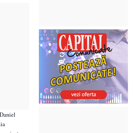
 Daniel
uia