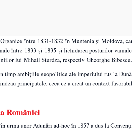
 Organice între 1831-1832 în Muntenia și Moldova, car
amale între 1833 și 1835 și lichidarea posturilor vamale
mniilor lui Mihail Sturdza, respectiv Gheorghe Bibescu.
n timp ambițiile geopolitice ale imperiului rus la Dună
ndeau principatele, ceea ce a creat un context favorabil
ria României
at în urma unor Adunări ad-hoc în 1857 a dus la Convenți