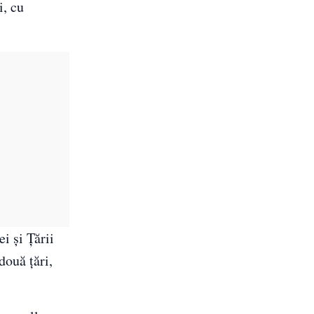
i, cu
i și Țării
două țări,