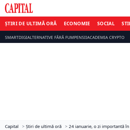
ȘTIRI DE ULTIMĂ ORĂ
ECONOMIE
SOCIAL
STI
SMARTDIGI
ALTERNATIVE FĂRĂ FUM
PENSII
ACADEMIA CRYPTO
Capital
>
Știri de ultimă oră
>
24 ianuarie, o zi importantă î