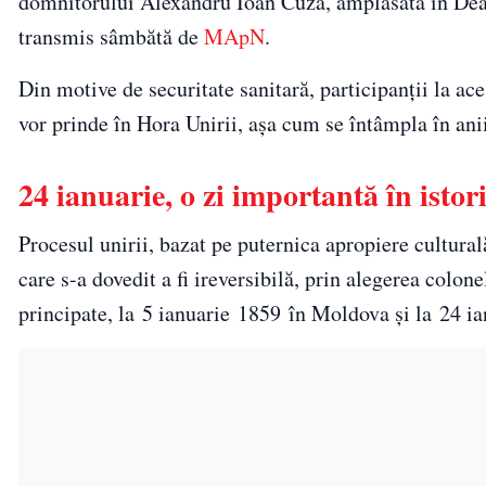
domnitorului Alexandru Ioan Cuza, amplasată în Dea
transmis sâmbătă de
MApN
.
Din motive de securitate sanitară, participanţii la ac
vor prinde în Hora Unirii, aşa cum se întâmpla în anii
24 ianuarie, o zi importantă în isto
Procesul unirii, bazat pe puternica apropiere cultural
care s-a dovedit a fi ireversibilă, prin alegerea co
principate, la 5 ianuarie 1859 în Moldova și la 24 