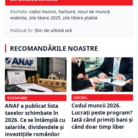
Etichete:
codul muncii
,
hartuire
,
locul de muncă
,
violenta
,
zile libere 2025
,
zile libere platite
Publicat în:
Știri de ultimă oră
RECOMANDĂRILE NOASTRE
SOCIAL
ECONOMIE
Codul muncii 2026.
ANAF a publicat lista
Lucrați peste program?
taxelor schimbate în
Iată când primiți bani și
2026. Ce se întâmplă cu
când doar timp liber
salariile, dividendele și
investițiile românilor