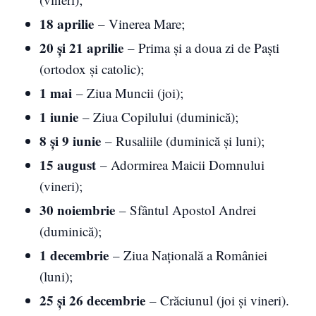
18 aprilie
– Vinerea Mare;
20 și 21 aprilie
– Prima și a doua zi de Paști
(ortodox și catolic);
1 mai
– Ziua Muncii (joi);
1 iunie
– Ziua Copilului (duminică);
8 și 9 iunie
– Rusaliile (duminică și luni);
15 august
– Adormirea Maicii Domnului
(vineri);
30 noiembrie
– Sfântul Apostol Andrei
(duminică);
1 decembrie
– Ziua Națională a României
(luni);
25 și 26 decembrie
– Crăciunul (joi și vineri).