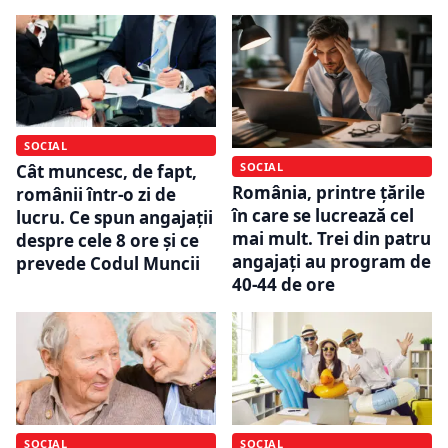
SOCIAL
SOCIAL
Cât muncesc, de fapt,
România, printre țările
românii într-o zi de
în care se lucrează cel
lucru. Ce spun angajații
mai mult. Trei din patru
despre cele 8 ore și ce
angajați au program de
prevede Codul Muncii
40-44 de ore
SOCIAL
SOCIAL