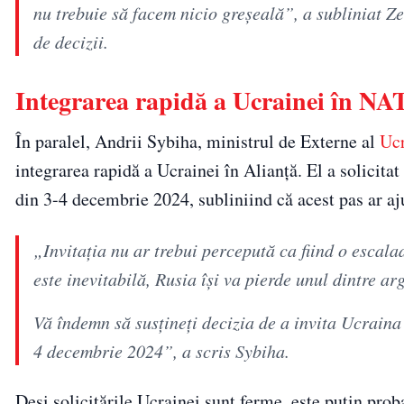
nu trebuie să facem nicio greșeală”, a subliniat Zel
de decizii.
Integrarea rapidă a Ucrainei în NAT
În paralel, Andrii Sybiha, ministrul de Externe al
Ucr
integrarea rapidă a Ucrainei în Alianță. El a solicitat 
din 3-4 decembrie 2024, subliniind că acest pas ar aju
„Invitația nu ar trebui percepută ca fiind o esca
este inevitabilă, Rusia își va pierde unul dintre a
Vă îndemn să susțineți decizia de a invita Ucraina
4 decembrie 2024”, a scris Sybiha.
Deși solicitările Ucrainei sunt ferme, este puțin prob