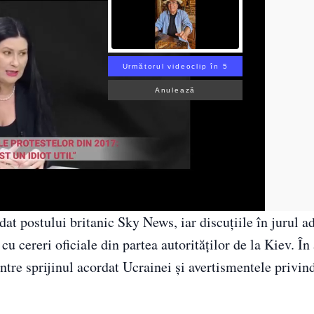
Următorul videoclip în 4
Anulează
dat postului britanic Sky News, iar discuțiile în jurul ad
u cereri oficiale din partea autorităților de la Kiev. În
ntre sprijinul acordat Ucrainei și avertismentele privind