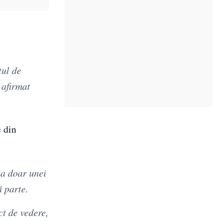
tul de
 afirmat
e din
ia doar unei
ă parte.
ct de vedere,