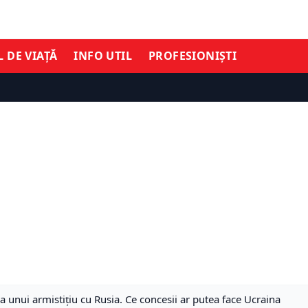
L DE VIAȚĂ
INFO UTIL
PROFESIONIȘTI
a unui armistițiu cu Rusia. Ce concesii ar putea face Ucraina