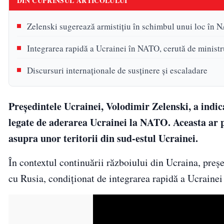
DIN CUPRINSUL ARTICOLULUI
Zelenski sugerează armistițiu în schimbul unui loc în 
Integrarea rapidă a Ucrainei în NATO, cerută de ministr
Discursuri internaționale de susținere și escaladare
Președintele Ucrainei, Volodimir Zelenski, a indic
legate de aderarea Ucrainei la NATO. Aceasta ar p
asupra unor teritorii din sud-estul Ucrainei.
În contextul continuării războiului din Ucraina, preș
cu Rusia, condiționat de integrarea rapidă a Ucraine