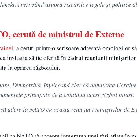
enski, avertizând asupra riscurilor legale și politice al
O, cerută de ministrul de Externe
ainei
, a cerut, printr-o scrisoare adresată omologilor 
ca invitația să fie oferită în cadrul reuniunii miniștrilo
ta la oprirea războiului.
ladare. Dimpotrivă, înțelegând clar că admiterea Ucrain
rgumentele principale de a continua acest război injust.
 să adere la NATO cu ocazia reuniunii miniștrilor de Ex
abil ca NATO să accepte integrarea unei țări aflate în m