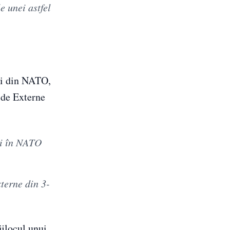
e unei astfel
săi din NATO,
r de Externe
ei în NATO
terne din 3-
ijlocul unui