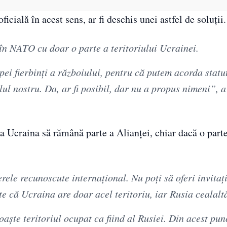
icială în acest sens, ar fi deschis unei astfel de soluții.
în NATO cu doar o parte a teritoriului Ucrainei.
apei fierbinți a războiului, pentru că putem acorda statu
ul nostru. Da, ar fi posibil, dar nu a propus nimeni”, a
ca Ucraina să rămână parte a Alianței, chiar dacă o part
rele recunoscute internațional. Nu poți să oferi invitaț
te că Ucraina are doar acel teritoriu, iar Rusia cealalt
oaște teritoriul ocupat ca fiind al Rusiei. Din acest pun