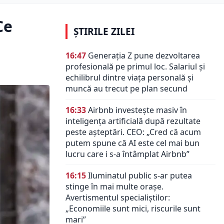
Ce
ȘTIRILE ZILEI
16:47
Generația Z pune dezvoltarea
profesională pe primul loc. Salariul și
echilibrul dintre viața personală și
muncă au trecut pe plan secund
16:33
Airbnb investește masiv în
inteligența artificială după rezultate
peste așteptări. CEO: „Cred că acum
putem spune că AI este cel mai bun
lucru care i s-a întâmplat Airbnb”
16:15
Iluminatul public s-ar putea
stinge în mai multe orașe.
Avertismentul specialiștilor:
„Economiile sunt mici, riscurile sunt
mari”