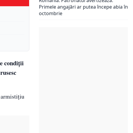
România. Patronatul avertizează:
Primele angajări ar putea începe abia în
octombrie
e condiții
 rusesc
 armistițiu