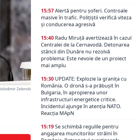
15:57
Alertă pentru șoferi. Controale
masive în trafic. Polițiștii verifică viteza
și conducerea agresivă
15:40
Radu Miruță avertizează în cazul
Centralei de la Cernavodă. Detonarea
stâncii din Dunăre nu rezolvă
problema: Este nevoie de un proiect
mai amplu
15:30
UPDATE: Explozie la granița cu
România. O dronă s-a prăbușit în
lodimir Zelenski
Bulgaria, în apropierea unor
infrastructuri energetice critice.
Incidentul ajunge în atenția NATO.
Reacția MApN
15:19
Se schimbă regulile pentru
angajarea muncitorilor străini în