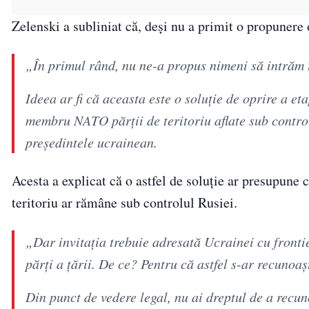
Zelenski a subliniat că, deși nu a primit o propunere of
„În primul rând, nu ne-a propus nimeni să intrăm 
Ideea ar fi că aceasta este o soluție de oprire a et
membru NATO părții de teritoriu aflate sub control
președintele ucrainean.
Acesta a explicat că o astfel de soluție ar presupune 
teritoriu ar rămâne sub controlul Rusiei.
„Dar invitația trebuie adresată Ucrainei cu frontie
părți a țării. De ce? Pentru că astfel s-ar recunoaș
Din punct de vedere legal, nu ai dreptul de a recun