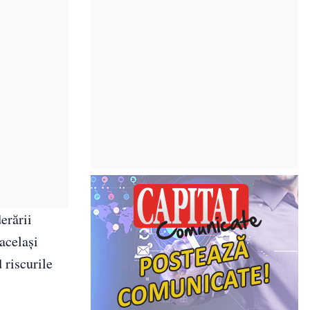
erării
 același
 riscurile