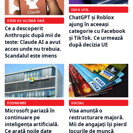
INFO UTIL
ChatGPT și Roblox
ȘTIRI DE ULTIMĂ ORĂ
ajung în aceeași
Ce a descoperit
categorie cu Facebook
Anthropic după mii de
și TikTok. Ce urmează
teste: Claude AI a avut
după decizia UE
acces unde nu trebuia.
Scandalul este imens
ECONOMIE
SOCIAL
Microsoft pariază în
Visa anunță o
continuare pe
restructurare majoră.
inteligența artificială.
Mii de angajați își pierd
Ce arată noile date
locurile de muncă