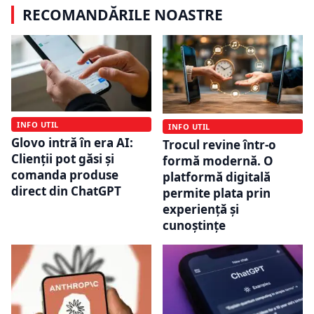
RECOMANDĂRILE NOASTRE
INFO UTIL
INFO UTIL
Glovo intră în era AI:
Trocul revine într-o
Clienții pot găsi și
formă modernă. O
comanda produse
platformă digitală
direct din ChatGPT
permite plata prin
experiență și
cunoștințe