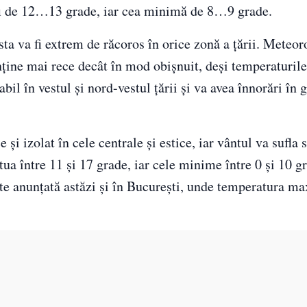
i de 12…13 grade, iar cea minimă de 8…9 grade.
 va fi extrem de răcoros în orice zonă a țării. Meteor
ine mai rece decât în mod obișnuit, deși temperaturile
iabil în vestul și nord-vestul țării și va avea înnorări în 
 și izolat în cele centrale și estice, iar vântul va sufla s
ua între 11 și 17 grade, iar cele minime între 0 și 10 gr
te anunțată astăzi și în București, unde temperatura ma