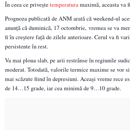
În ceea ce privește
temperatura
maximă, aceasta va f
Prognoza publicată de ANM arată că weekend-ul acesta
anunță că duminică, 17 octombrie, vremea se va menț
fi în creștere față de zilele anterioare. Cerul va fi var
persistente în rest.
Va mai ploua slab, pe arii restrânse în regiunile sudice
moderat. Totodată, valorile termice maxime se vor sit
mai scăzute fiind în depresiuni. Aceași vreme rece es
de 14…15 grade, iar cea minimă de 9…10 grade.