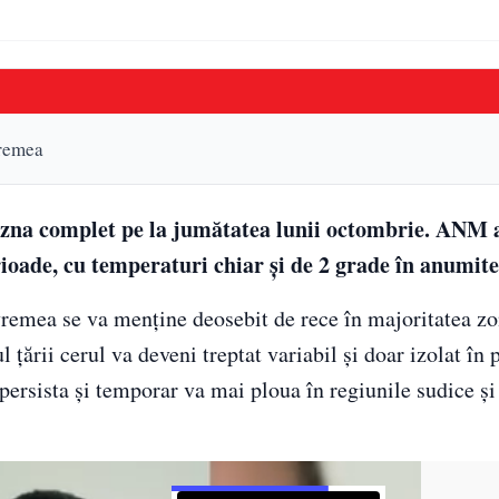
vremea
azna complet pe la jumătatea lunii octombrie. ANM 
ioade, cu temperaturi chiar și de 2 grade în anumite
remea se va menține deosebit de rece în majoritatea zo
l țării cerul va deveni treptat variabil și doar izolat în
or persista și temporar va mai ploua în regiunile sudice și