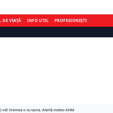
L DE VIAȚĂ
INFO UTIL
PROFESIONIȘTI
ți-vă! Vremea o ia razna. Alertă meteo ANM