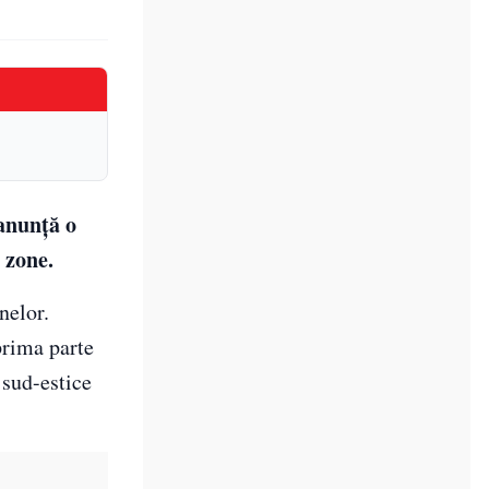
anunță o
 zone.
nelor.
 prima parte
 sud-estice