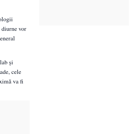
ologii
 diurne vor
general
lab și
ade, cele
ximă va fi