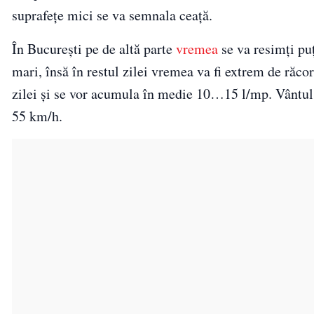
suprafețe mici se va semnala ceață.
În București pe de altă parte
vremea
se va resimți pu
mari, însă în restul zilei vremea va fi extrem de răco
zilei și se vor acumula în medie 10…15 l/mp. Vântul 
55 km/h.