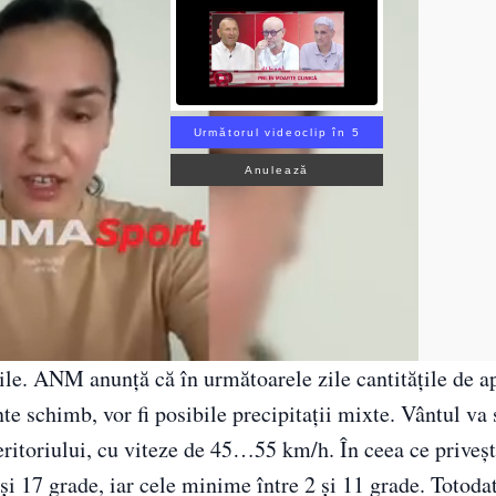
Următorul videoclip în 3
Anulează
le. ANM anunță că în următoarele zile cantitățile de a
 schimb, vor fi posibile precipitații mixte. Vântul va s
teritoriului, cu viteze de 45…55 km/h. În ceea ce priveș
și 17 grade, iar cele minime între 2 și 11 grade. Totoda