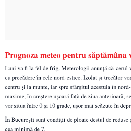
Prognoza meteo pentru săptămâna v
Luni va fi la fel de frig. Meterologii anunță că cerul 
cu precădere în cele nord-estice. Izolat și trecător vor
centru și la munte, iar spre sfârșitul acestuia în nord
maxime, în creștere ușoară față de ziua anterioară, s
vor situa între 0 și 10 grade, ușor mai scăzute în depr
În București sunt condiții de ploaie destul de reduse
cea minimă de 7.