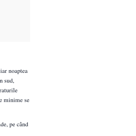
 iar noaptea
în sud,
raturile
ele minime se
ade, pe când