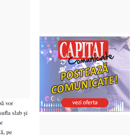
pă vor
ufla slab și
te
tă, pe