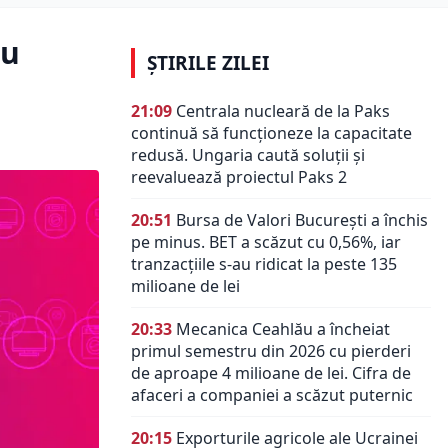
ou
ȘTIRILE ZILEI
21:09
Centrala nucleară de la Paks
continuă să funcționeze la capacitate
redusă. Ungaria caută soluții și
reevaluează proiectul Paks 2
20:51
Bursa de Valori București a închis
pe minus. BET a scăzut cu 0,56%, iar
tranzacțiile s-au ridicat la peste 135
milioane de lei
20:33
Mecanica Ceahlău a încheiat
primul semestru din 2026 cu pierderi
de aproape 4 milioane de lei. Cifra de
afaceri a companiei a scăzut puternic
20:15
Exporturile agricole ale Ucrainei