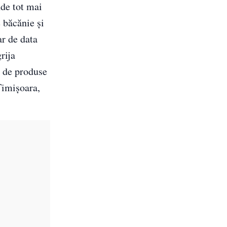
nde tot mai
e băcănie și
ar de data
rija
 de produse
Timișoara,