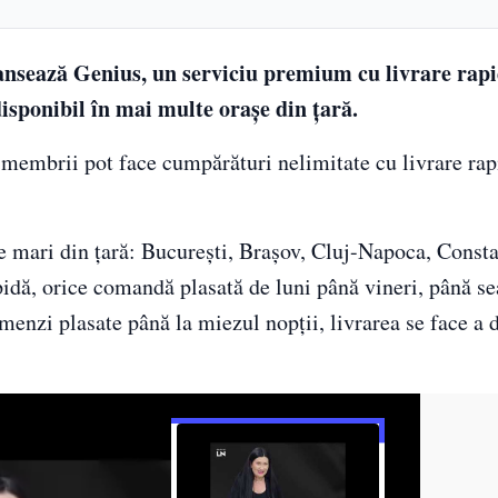
ansează Genius, un serviciu premium cu livrare rapi
disponibil în mai multe orașe din țară.
embrii pot face cumpărături nelimitate cu livrare rap
 mari din țară: București, Brașov, Cluj-Napoca, Constan
apidă, orice comandă plasată de luni până vineri, până se
omenzi plasate până la miezul nopții, livrarea se face a 