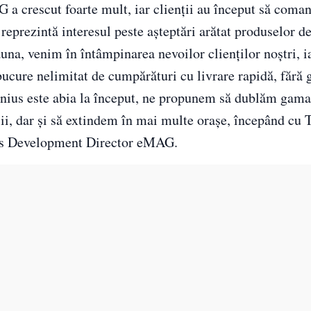
 a crescut foarte mult, iar clienții au început să coma
 reprezintă interesul peste așteptări arătat produselor d
auna, venim în întâmpinarea nevoilor clienților noștri, i
cure nelimitat de cumpărături cu livrare rapidă, fără g
nius este abia la început, ne propunem să dublăm gama
ii, dar și să extindem în mai multe orașe, începând cu 
ness Development Director eMAG.