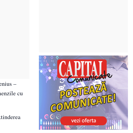
enius –
menzile cu
xtinderea