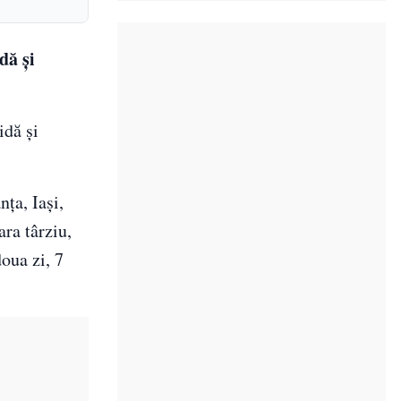
dă și
idă și
ța, Iași,
ara târziu,
doua zi, 7