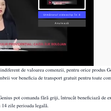
Următorul videoclip în 3
Anulează
 indiferent de valoarea comenzii, pentru orice produs G
mbrii vor beneficia de transport gratuit pentru toate co
enius pot comanda fără griji, întrucât beneficiază de e
u 14 zile perioada legală.