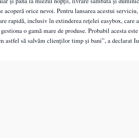
hiar și până la miezul nopții, livrare sâmbăta și duminic
e acoperă orice nevoi. Pentru lansarea acestui serviciu,
re rapidă, inclusiv în extinderea rețelei easybox, care a
a gestiona o gamă mare de produse. Probabil acesta este
stfel să salvăm clienților timp și bani”, a declarat Iu