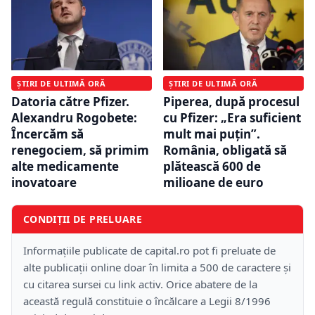
ȘTIRI DE ULTIMĂ ORĂ
ȘTIRI DE ULTIMĂ ORĂ
Datoria către Pfizer.
Piperea, după procesul
Alexandru Rogobete:
cu Pfizer: „Era suficient
Încercăm să
mult mai puțin”.
renegociem, să primim
România, obligată să
alte medicamente
plătească 600 de
inovatoare
milioane de euro
CONDIȚII DE PRELUARE
Informațiile publicate de capital.ro pot fi preluate de
alte publicații online doar în limita a 500 de caractere și
cu citarea sursei cu link activ. Orice abatere de la
această regulă constituie o încălcare a Legii 8/1996