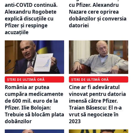
anti-COVID continuă.
cu Pfizer. Alexandru
Alexandru Rogobete
Nazare cere oprirea
explică discuțiile cu
dobânzilor și conversia
Pfizer și respinge
datoriei
acuzațiile
ȘTIRI DE ULTIMĂ ORĂ
ȘTIRI DE ULTIMĂ ORĂ
România ar putea
Cine ar fi adevăratul
cumpăra medicamente
vinovat pentru datoria
de 600 mil. euro de la
imensă către Pfizer.
Pfizer. Ilie Bolojan:
Traian Băsescu: El n-a
Trebuie să blocăm plata
vrut să negocieze în
dobânzilor
2023