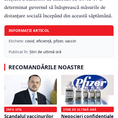
determinat guvernul să înăsprească măsurile de
distanțare socială începând din această săptămână.
INFORMAȚII ARTICOL
Etichete:
covid
,
eficiență
,
pfizer
,
vaccin
Publicat în:
Știri de ultimă oră
RECOMANDĂRILE NOASTRE
INFO UTIL
ȘTIRI DE ULTIMĂ ORĂ
Scandalul vaccinurilor
Negocieri confidențiale