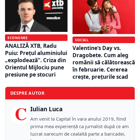
ECONOMIE
SOCIAL
ANALIZĂ XTB, Radu
Valentine’s Day vs.
Puiu: Prețul aluminiului
Dragobete. Cum aleg
„explodează”. Criza din
românii să călătorească
Orientul Mijlociu pune
în februarie. Cererea
presiune pe stocuri
crește, prețurile scad
DESPRE AUTOR
C
Iulian Luca
Am venit la Capital în vara anului 2019, fiind
prima mea experiență ca jurnalist după ce am
lucrat oarecum de cealaltă parte a baricadei,