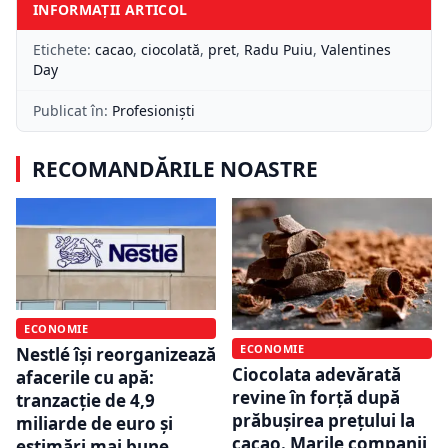
INFORMAȚII ARTICOL
Etichete:
cacao
,
ciocolată
,
pret
,
Radu Puiu
,
Valentines
Day
Publicat în:
Profesioniști
RECOMANDĂRILE NOASTRE
ECONOMIE
ECONOMIE
Nestlé își reorganizează
Ciocolata adevărată
afacerile cu apă:
revine în forță după
tranzacție de 4,9
prăbușirea prețului la
miliarde de euro și
cacao. Marile companii
estimări mai bune