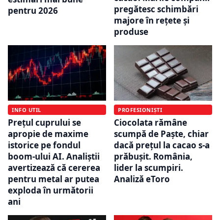
pregătesc schimbări
pentru 2026
majore în rețete și
produse
INFO UTIL
PROFESIONIȘTI
Prețul cuprului se
Ciocolata rămâne
apropie de maxime
scumpă de Paște, chiar
istorice pe fondul
dacă prețul la cacao s-a
boom-ului AI. Analiștii
prăbușit. România,
avertizează că cererea
lider la scumpiri.
pentru metal ar putea
Analiză eToro
exploda în următorii
ani