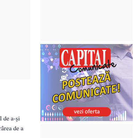
l de a-și
rârea de a