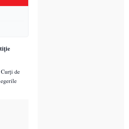
tiție
 Curți de
legerile