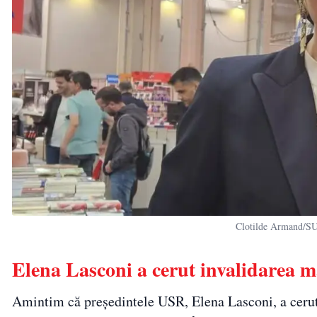
Clotilde Armand/S
Elena Lasconi a cerut invalidarea m
Amintim că președintele USR, Elena Lasconi, a cerut 