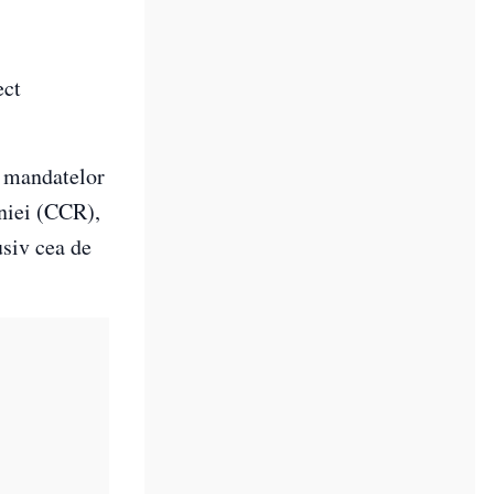
ect
a mandatelor
âniei (CCR),
usiv cea de