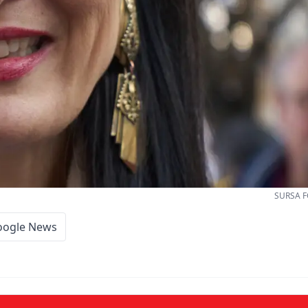
SURSA F
oogle News