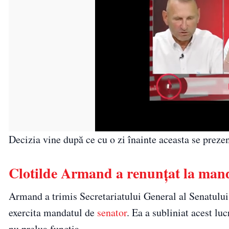
Decizia vine după ce cu o zi înainte aceasta se preze
Clotilde Armand a renunțat la mand
Armand a trimis Secretariatului General al Senatului 
exercita mandatul de
senator
. Ea a subliniat acest lu
nu prelua funcția.