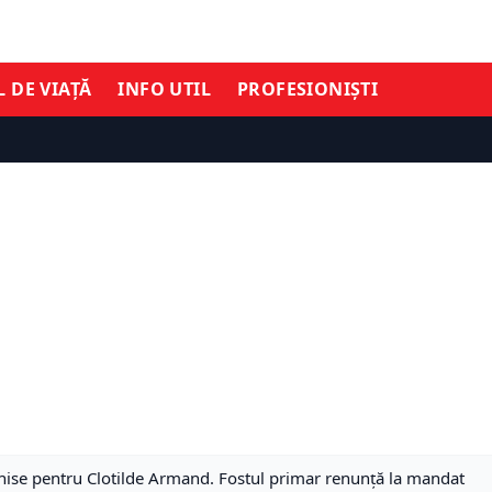
L DE VIAȚĂ
INFO UTIL
PROFESIONIȘTI
hise pentru Clotilde Armand. Fostul primar renunță la mandat