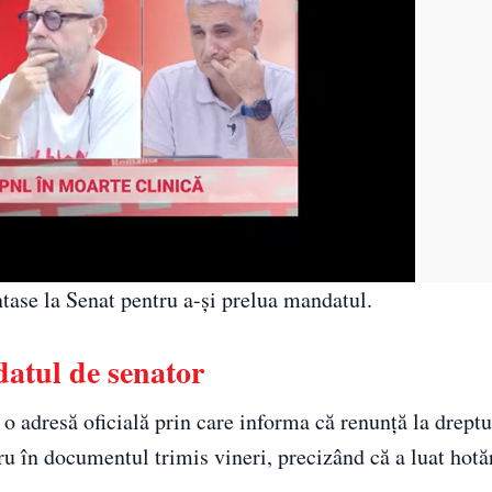
ntase la Senat pentru a-și prelua mandatul.
atul de senator
o adresă oficială prin care informa că renunță la dreptu
cru în documentul trimis vineri, precizând că a luat hotă