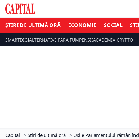
ȘTIRI DE ULTIMĂ ORĂ
ECONOMIE
SOCIAL
STI
SMARTDIGI
ALTERNATIVE FĂRĂ FUM
PENSII
ACADEMIA CRYPTO
Capital
>
Știri de ultimă oră
>
Ușile Parlamentului rămân înc