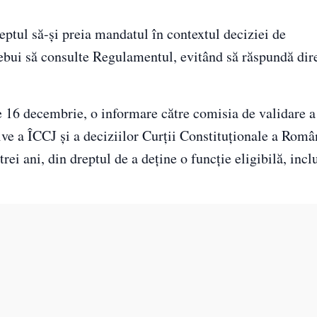
eptul să-și preia mandatul în contextul deciziei de
trebui să consulte Regulamentul, evitând să răspundă dir
e 16 decembrie, o informare către comisia de validare 
tive a ÎCCJ și a deciziilor Curții Constituționale a Rom
ei ani, din dreptul de a deține o funcție eligibilă, incl