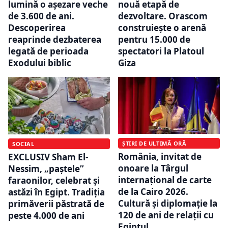
lumină o așezare veche
nouă etapă de
de 3.600 de ani.
dezvoltare. Orascom
Descoperirea
construiește o arenă
reaprinde dezbaterea
pentru 15.000 de
legată de perioada
spectatori la Platoul
Exodului biblic
Giza
ȘTIRI DE ULTIMĂ ORĂ
SOCIAL
România, invitat de
EXCLUSIV Sham El-
onoare la Târgul
Nessim, „paștele”
internațional de carte
faraonilor, celebrat și
de la Cairo 2026.
astăzi în Egipt. Tradiția
Cultură și diplomație la
primăverii păstrată de
120 de ani de relații cu
peste 4.000 de ani
Egiptul