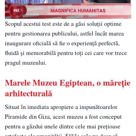
Scopul acestui test este de a găsi soluții optime
pentru gestionarea publicului, astfel încât marea
inaugurare oficială să fie o experiență perfectă,
fluidă și memorabilă pentru toți cei care vor trece
pragul muzeului.
Marele Muzeu Egiptean, o măreție
arhitecturală
Situat în imediata apropiere a impunătoarelor
Piramide din Giza, acest muzeu a fost conceput
pentru a găzdui unele dintre cele mai prețioase
artefacte ale umanității. Sălile sale nu doar că