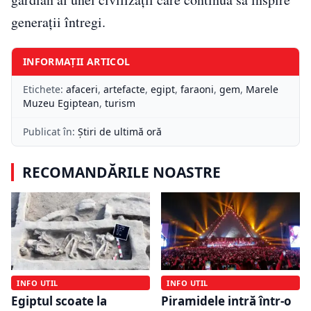
generații întregi.
INFORMAȚII ARTICOL
Etichete:
afaceri
,
artefacte
,
egipt
,
faraoni
,
gem
,
Marele
Muzeu Egiptean
,
turism
Publicat în:
Știri de ultimă oră
RECOMANDĂRILE NOASTRE
INFO UTIL
INFO UTIL
Egiptul scoate la
Piramidele intră într-o