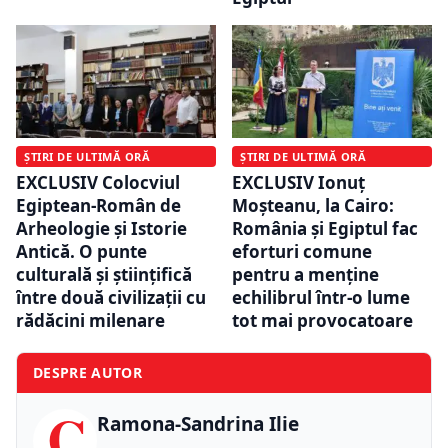
ȘTIRI DE ULTIMĂ ORĂ
ȘTIRI DE ULTIMĂ ORĂ
EXCLUSIV Colocviul
EXCLUSIV Ionuț
Egiptean-Român de
Moșteanu, la Cairo:
Arheologie și Istorie
România și Egiptul fac
Antică. O punte
eforturi comune
culturală și științifică
pentru a menține
între două civilizații cu
echilibrul într-o lume
rădăcini milenare
tot mai provocatoare
DESPRE AUTOR
C
Ramona-Sandrina Ilie