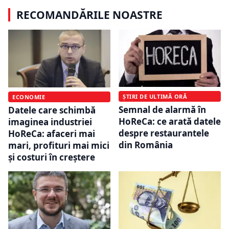
RECOMANDĂRILE NOASTRE
ȘTIRI DE ULTIMĂ ORĂ
ECONOMIE
Semnal de alarmă în
Datele care schimbă
HoReCa: ce arată datele
imaginea industriei
despre restaurantele
HoReCa: afaceri mai
din România
mari, profituri mai mici
și costuri în creștere