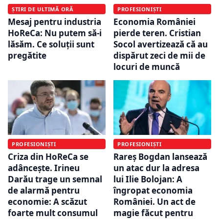
ȘTIRI DE ULTIMĂ ORĂ
PROFESIONIȘTI
Mesaj pentru industria
Economia României
HoReCa: Nu putem să-i
pierde teren. Cristian
lăsăm. Ce soluții sunt
Socol avertizează că au
pregătite
dispărut zeci de mii de
locuri de muncă
PROFESIONIȘTI
PROFESIONIȘTI
Criza din HoReCa se
Rareș Bogdan lansează
adâncește. Irineu
un atac dur la adresa
Darău trage un semnal
lui Ilie Bolojan: A
de alarmă pentru
îngropat economia
economie: A scăzut
României. Un act de
foarte mult consumul
magie făcut pentru