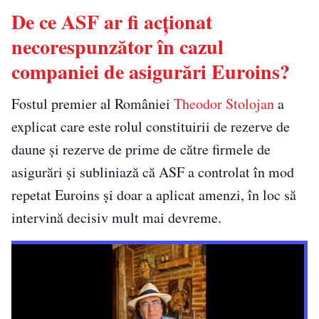
De ce ASF ar fi acţionat
necorespunzător în cazul
companiei de asigurări Euroins?
Fostul premier al României
Theodor Stolojan
a
explicat care este rolul constituirii de rezerve de
daune și rezerve de prime de către firmele de
asigurări şi subliniază că ASF a controlat în mod
repetat Euroins şi doar a aplicat amenzi, în loc să
intervină decisiv mult mai devreme.