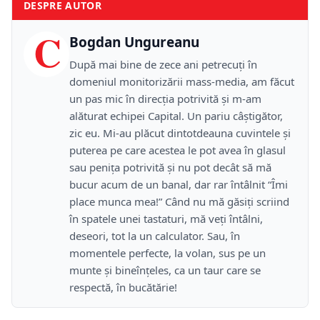
DESPRE AUTOR
C
Bogdan Ungureanu
După mai bine de zece ani petrecuţi în
domeniul monitorizării mass-media, am făcut
un pas mic în direcţia potrivită şi m-am
alăturat echipei Capital. Un pariu câştigător,
zic eu. Mi-au plăcut dintotdeauna cuvintele şi
puterea pe care acestea le pot avea în glasul
sau peniţa potrivită şi nu pot decât să mă
bucur acum de un banal, dar rar întâlnit “Îmi
place munca mea!” Când nu mă găsiţi scriind
în spatele unei tastaturi, mă veţi întâlni,
deseori, tot la un calculator. Sau, în
momentele perfecte, la volan, sus pe un
munte şi bineînţeles, ca un taur care se
respectă, în bucătărie!