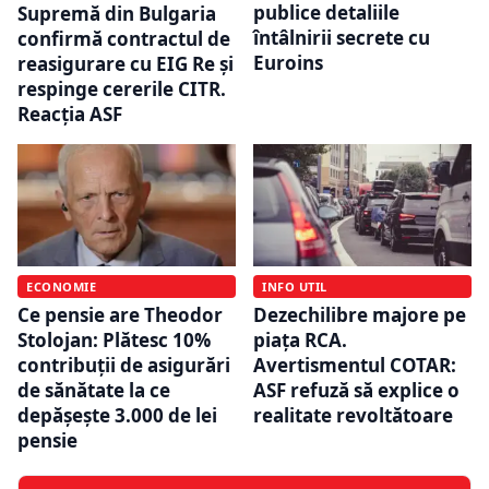
publice detaliile
Supremă din Bulgaria
întâlnirii secrete cu
confirmă contractul de
Euroins
reasigurare cu EIG Re și
respinge cererile CITR.
Reacția ASF
ECONOMIE
INFO UTIL
Ce pensie are Theodor
Dezechilibre majore pe
Stolojan: Plătesc 10%
piața RCA.
contribuţii de asigurări
Avertismentul COTAR:
de sănătate la ce
ASF refuză să explice o
depăşeşte 3.000 de lei
realitate revoltătoare
pensie