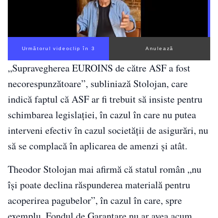
Următorul videoclip în 2
Anulează
„Supravegherea EUROINS de către ASF a fost
necorespunzătoare”, subliniază Stolojan, care
indică faptul că ASF ar fi trebuit să insiste pentru
schimbarea legislaţiei, în cazul în care nu putea
interveni efectiv în cazul societăţii de asigurări, nu
să se complacă în aplicarea de amenzi şi atât.
Theodor Stolojan mai afirmă că statul român „nu
își poate declina răspunderea materială pentru
acoperirea pagubelor”, în cazul în care, spre
exemplu, Fondul de Garantare nu ar avea acum