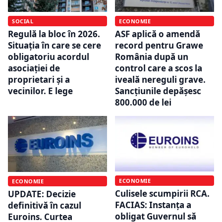
SOCIAL
ECONOMIE
Regulă la bloc în 2026.
ASF aplică o amendă
Situația în care se cere
record pentru Grawe
obligatoriu acordul
România după un
asociației de
control care a scos la
proprietari și a
iveală nereguli grave.
vecinilor. E lege
Sancțiunile depășesc
800.000 de lei
ECONOMIE
ECONOMIE
Culisele scumpirii RCA.
UPDATE: Decizie
FACIAS: Instanța a
definitivă în cazul
obligat Guvernul să
Euroins. Curtea