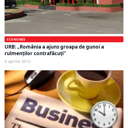
ECONOMIE
URB: „România a ajuns groapa de gunoi a
rulmenţilor contrafăcuţi”
6 aprilie 2012