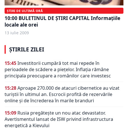
ȘTIRI DE ULTIMĂ ORĂ
10:00 BULETINUL DE ŞTIRI CAPITAL Informaţiile
locale ale orei
13 iulie 2009
ȘTIRILE ZILEI
15:45
Investitorii cumpără tot mai repede în
perioadele de scădere a piețelor. Inflația rămâne
principala preocupare a românilor care investesc
15:28
Aproape 270.000 de atacuri cibernetice au vizat
turiștii în ultimul an. Escrocii profită de rezervările
online și de încrederea în marile branduri
15:09
Rusia pregătește un nou atac devastator.
Avertismentul lansat de ISW privind infrastructura
energetică a Kievului