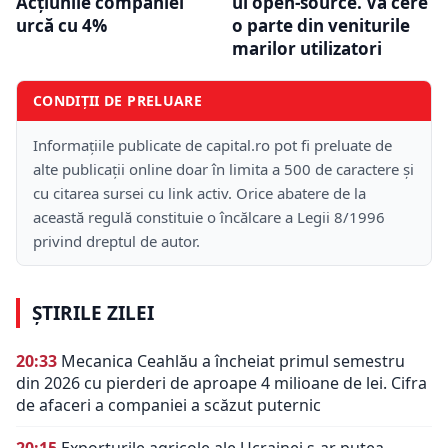
Acțiunile companiei
ul open-source. Va cere
urcă cu 4%
o parte din veniturile
marilor utilizatori
CONDIȚII DE PRELUARE
Informațiile publicate de capital.ro pot fi preluate de
alte publicații online doar în limita a 500 de caractere și
cu citarea sursei cu link activ. Orice abatere de la
această regulă constituie o încălcare a Legii 8/1996
privind dreptul de autor.
ȘTIRILE ZILEI
20:33
Mecanica Ceahlău a încheiat primul semestru
din 2026 cu pierderi de aproape 4 milioane de lei. Cifra
de afaceri a companiei a scăzut puternic
20:15
Exporturile agricole ale Ucrainei s-ar putea