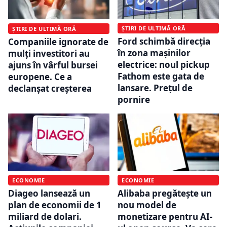
ȘTIRI DE ULTIMĂ ORĂ
ȘTIRI DE ULTIMĂ ORĂ
Ford schimbă direcția
Companiile ignorate de
în zona mașinilor
mulți investitori au
electrice: noul pickup
ajuns în vârful bursei
Fathom este gata de
europene. Ce a
lansare. Prețul de
declanșat creșterea
pornire
ECONOMIE
ECONOMIE
Diageo lansează un
Alibaba pregătește un
plan de economii de 1
nou model de
miliard de dolari.
monetizare pentru AI-