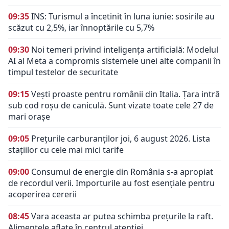
09:35
INS: Turismul a încetinit în luna iunie: sosirile au
scăzut cu 2,5%, iar înnoptările cu 5,7%
09:30
Noi temeri privind inteligența artificială: Modelul
AI al Meta a compromis sistemele unei alte companii în
timpul testelor de securitate
09:15
Vești proaste pentru românii din Italia. Țara intră
sub cod roșu de caniculă. Sunt vizate toate cele 27 de
mari orașe
09:05
Prețurile carburanților joi, 6 august 2026. Lista
stațiilor cu cele mai mici tarife
09:00
Consumul de energie din România s-a apropiat
de recordul verii. Importurile au fost esențiale pentru
acoperirea cererii
08:45
Vara aceasta ar putea schimba prețurile la raft.
Alimentele aflate în centrul atenției