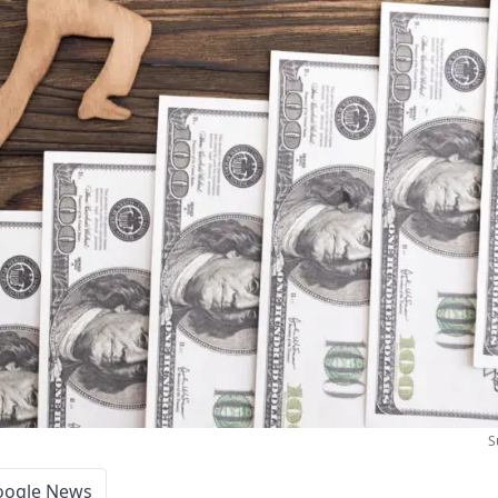
S
oogle News