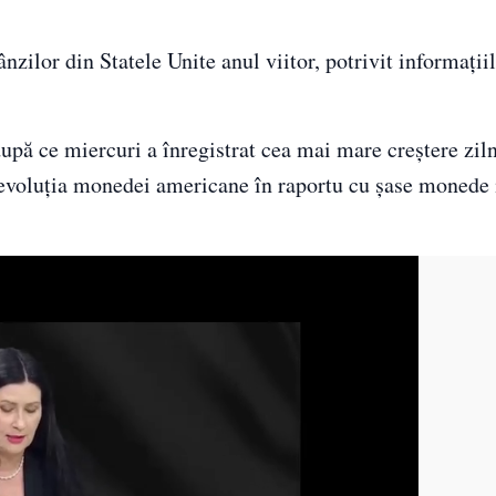
nzilor din Statele Unite anul viitor, potrivit informații
 după ce miercuri a înregistrat cea mai mare creştere zil
 evoluţia monedei americane în raportu cu şase monede