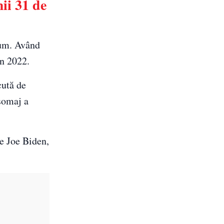
ii 31 de
sum. Având
în 2022.
cută de
 șomaj a
le Joe Biden,