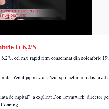
mbrie la 6,2%
a 6,2%, cel mai rapid ritm consemnat din noiembrie 19
itate. Yenul japonez a scăzut spre cel mai redus nivel d
piaţa de capital”, a explicat Don Townswick, director pe
r Conning.