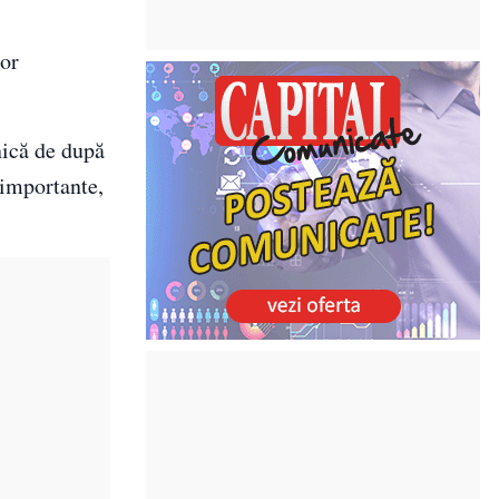
lor
nică de după
 importante,