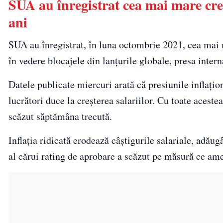
SUA au înregistrat cea mai mare cre
ani
SUA au înregistrat, în luna octombrie 2021, cea mai 
în vedere blocajele din lanțurile globale, presa intern
Datele publicate miercuri arată că presiunile inflațion
lucrători duce la creșterea salariilor. Cu toate aces
scăzut săptămâna trecută.
Inflaţia ridicată erodează câştigurile salariale, adăug
al cărui rating de aprobare a scăzut pe măsură ce ame