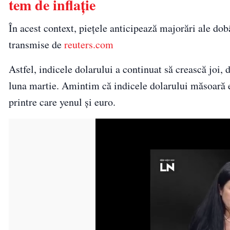
tem de inflație
În acest context, pieţele anticipează majorări ale dobâ
transmise de
reuters.com
Astfel, indicele dolarului a continuat să crească joi,
luna martie. Amintim că indicele dolarului măsoară
printre care yenul şi euro.