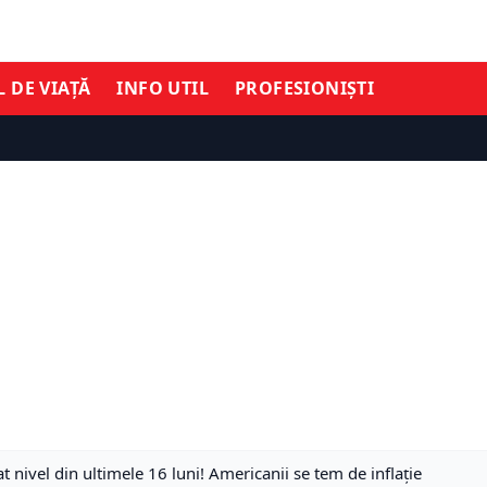
L DE VIAȚĂ
INFO UTIL
PROFESIONIȘTI
at nivel din ultimele 16 luni! Americanii se tem de inflație