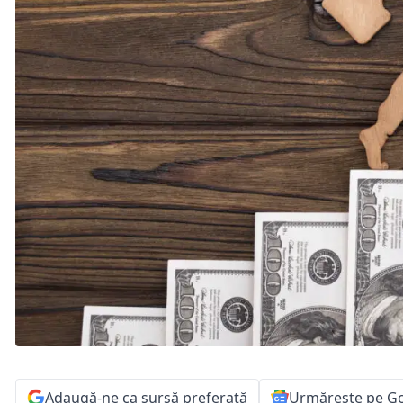
Adaugă-ne ca sursă preferată
Urmărește pe G