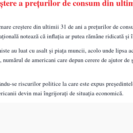
ștere a prețurilor de consum din ultim
mare creștere din ultimii 31 de ani a prețurilor de con
ațională notează că inflația ar putea rămâne ridicată și 
iste au luat cu asalt și piața muncii, acolo unde lipsa a
tea, numărul de americani care depun cerere de ajutor de
ându-se riscurilor politice la care este expus preşedinte
ricanii devin mai îngrijoraţi de situaţia economică.