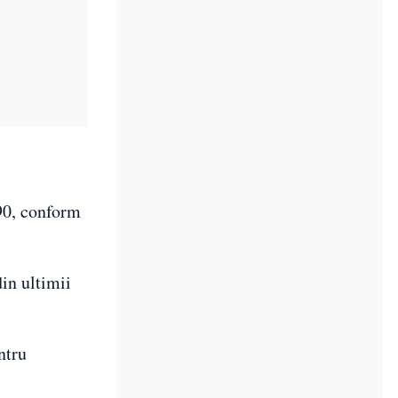
90, conform
in ultimii
ntru