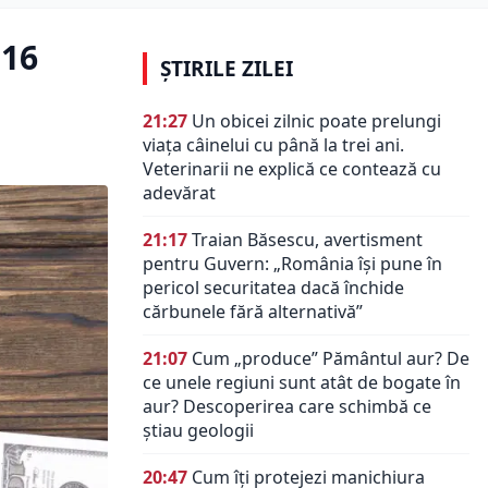
 16
ȘTIRILE ZILEI
21:27
Un obicei zilnic poate prelungi
viața câinelui cu până la trei ani.
Veterinarii ne explică ce contează cu
adevărat
21:17
Traian Băsescu, avertisment
pentru Guvern: „România își pune în
pericol securitatea dacă închide
cărbunele fără alternativă”
21:07
Cum „produce” Pământul aur? De
ce unele regiuni sunt atât de bogate în
aur? Descoperirea care schimbă ce
știau geologii
20:47
Cum îți protejezi manichiura