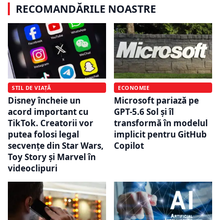
RECOMANDĂRILE NOASTRE
STIL DE VIAȚĂ
ECONOMIE
Disney încheie un
Microsoft pariază pe
acord important cu
GPT-5.6 Sol și îl
TikTok. Creatorii vor
transformă în modelul
putea folosi legal
implicit pentru GitHub
secvențe din Star Wars,
Copilot
Toy Story și Marvel în
videoclipuri