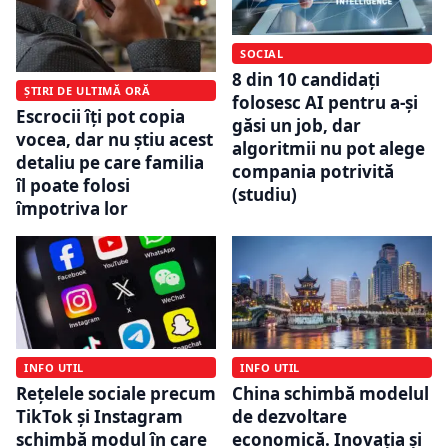
SOCIAL
8 din 10 candidați
ȘTIRI DE ULTIMĂ ORĂ
folosesc AI pentru a-și
Escrocii îți pot copia
găsi un job, dar
vocea, dar nu știu acest
algoritmii nu pot alege
detaliu pe care familia
compania potrivită
îl poate folosi
(studiu)
împotriva lor
INFO UTIL
INFO UTIL
Rețelele sociale precum
China schimbă modelul
TikTok și Instagram
de dezvoltare
schimbă modul în care
economică. Inovația și