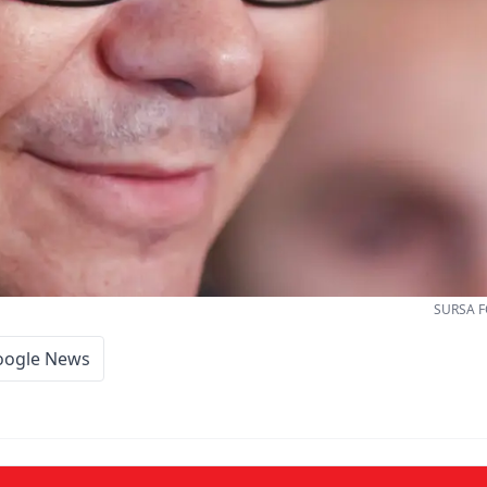
SURSA F
oogle News