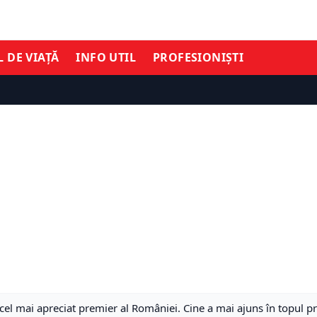
L DE VIAȚĂ
INFO UTIL
PROFESIONIȘTI
 cel mai apreciat premier al României. Cine a mai ajuns în topul p