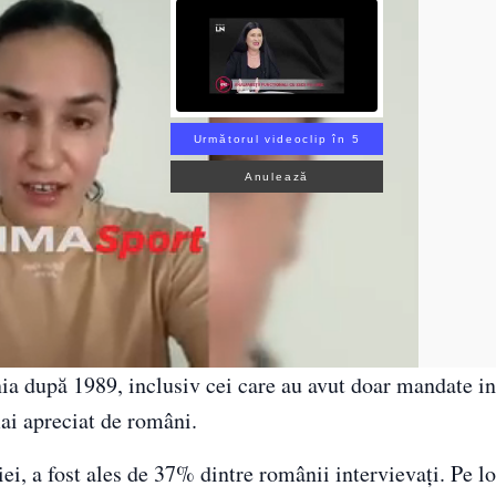
Următorul videoclip în 3
Anulează
ia după 1989, inclusiv cei care au avut doar mandate i
mai apreciat de români.
i, a fost ales de 37% dintre românii intervievați. Pe lo