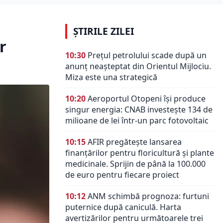
ȘTIRILE ZILEI
r
10:30
Prețul petrolului scade după un
anunț neașteptat din Orientul Mijlociu.
Miza este una strategică
10:20
Aeroportul Otopeni își produce
singur energia: CNAB investește 134 de
milioane de lei într-un parc fotovoltaic
10:15
AFIR pregătește lansarea
finanțărilor pentru floricultură și plante
medicinale. Sprijin de până la 100.000
de euro pentru fiecare proiect
10:12
ANM schimbă prognoza: furtuni
puternice după caniculă. Harta
avertizărilor pentru următoarele trei