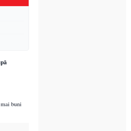
upă
i mai buni