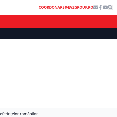
COORDONARE@EVZGROUP.RO
referințelor românilor