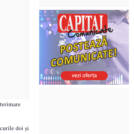
nterimare
curile doi și