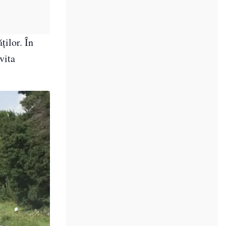
ților. În
vita