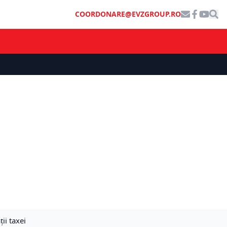
COORDONARE@EVZGROUP.RO
ii taxei