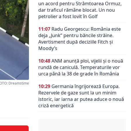
un acord pentru Strâmtoarea Ormuz,
dar traficul rămâne blocat. Un nou
petrolier a fost lovit în Golf
11:07
Radu Georgescu: România este
deja „Junk” pentru băncile străine.
Avertisment după deciziile Fitch și
Moody’s
10:48
ANM anunță ploi, vijelii și o nouă
rundă de caniculă. Temperaturile vor
urca până la 38 de grade în România
OTO: Dreamstime
10:29
Germania îngrijorează Europa.
Rezervele de gaze sunt la un minim
istoric, iar iarna ar putea aduce o nouă
criză energetică