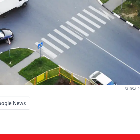
SURSA F
oogle News