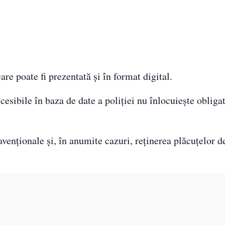
care poate fi prezentată și în format digital.
ccesibile în baza de date a poliției nu înlocuiește obliga
avenționale și, în anumite cazuri, reținerea plăcuțelor d