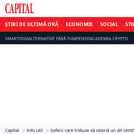
ȘTIRI DE ULTIMĂ ORĂ
ECONOMIE
SOCIAL
STI
SMARTDIGI
ALTERNATIVE FĂRĂ FUM
PENSII
ACADEMIA CRYPTO
Capital
>
Info util
>
Șoferii care trebuie să obțină un alt cert