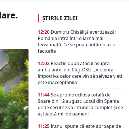
lare.
ȘTIRILE ZILEI
12:20
Dumitru Chisăliță avertizează:
România intră într-o iarnă mai
tensionată. Ce se poate întâmpla cu
facturile
12:02
Reacție după atacul asupra
ambulanței din Cluj. DSU: „Violența
împotriva celor care vin să salveze vieți
este inacceptabilă”
11:44
Se apropie eclipsa totală de
Soare din 12 august. Locul din Spania
unde cerul se va întuneca complet și se
așteaptă mii de oameni
11:25
Iranul spune că este aproape de