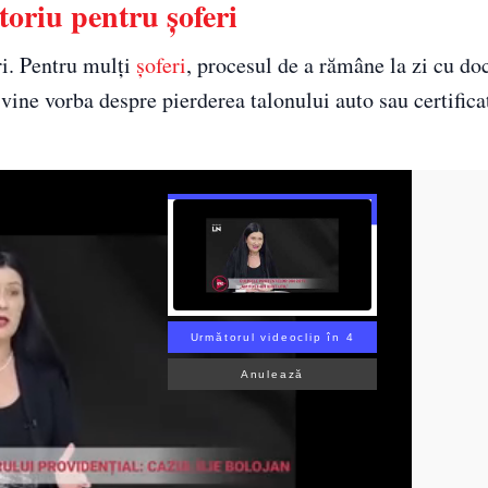
toriu pentru șoferi
ri. Pentru mulți
șoferi
, procesul de a rămâne la zi cu d
vine vorba despre pierderea talonului auto sau certifica
Următorul videoclip în 2
Anulează