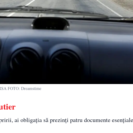
SA FOTO: Dreamstime
utier
pririi, ai obligația să prezinți patru documente esențiale