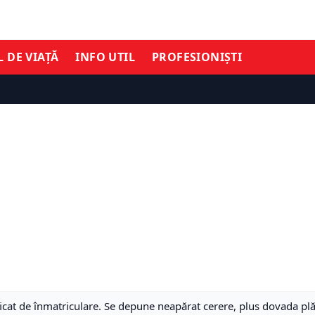
L DE VIAȚĂ
INFO UTIL
PROFESIONIȘTI
ificat de înmatriculare. Se depune neapărat cerere, plus dovada plăț