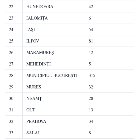
22
HUNEDOARA
42
23
IALOMIŢA
6
24
IAŞI
54
25
ILFOV
81
26
MARAMUREŞ
12
27
MEHEDINŢI
5
28
MUNICIPIUL BUCUREŞTI
315
29
MUREŞ
32
30
NEAMŢ
28
31
OLT
13
32
PRAHOVA
34
33
SĂLAJ
8