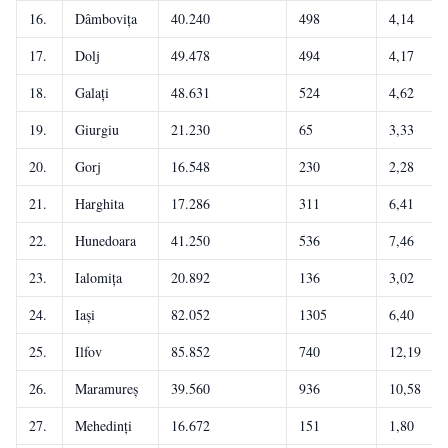
16.
Dâmbovița
40.240
498
4,14
17.
Dolj
49.478
494
4,17
18.
Galați
48.631
524
4,62
19.
Giurgiu
21.230
65
3,33
20.
Gorj
16.548
230
2,28
21.
Harghita
17.286
311
6,41
22.
Hunedoara
41.250
536
7,46
23.
Ialomița
20.892
136
3,02
24.
Iași
82.052
1305
6,40
25.
Ilfov
85.852
740
12,19
26.
Maramureș
39.560
936
10,58
27.
Mehedinți
16.672
151
1,80