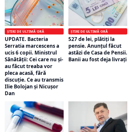
ȘTIRI DE ULTIMĂ ORĂ
ȘTIRI DE ULTIMĂ ORĂ
UPDATE. Bacteria
527 de lei, plătiți la
Serratia marcescens a
pensie. Anunțul făcut
ucis 6 copii. Ministrul
astăzi de Casa de Pensii.
Sănătății: Cei care nu şi-
Banii au fost deja livrați
au făcut treaba vor
pleca acasă, fără
discuţie. Ce au transmis
Ilie Bolojan și Nicușor
Dan