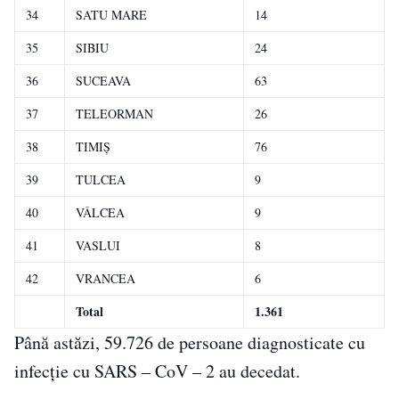
34
SATU MARE
14
35
SIBIU
24
36
SUCEAVA
63
37
TELEORMAN
26
38
TIMIŞ
76
39
TULCEA
9
40
VÂLCEA
9
41
VASLUI
8
42
VRANCEA
6
Total
1.361
Până astăzi, 59.726 de persoane diagnosticate cu
infecție cu SARS – CoV – 2 au decedat.