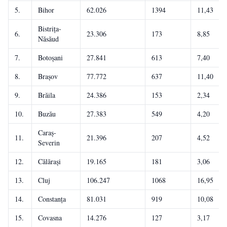
5.
Bihor
62.026
1394
11,43
Bistrița-
6.
23.306
173
8,85
Năsăud
7.
Botoșani
27.841
613
7,40
8.
Brașov
77.772
637
11,40
9.
Brăila
24.386
153
2,34
10.
Buzău
27.383
549
4,20
Caraș-
11.
21.396
207
4,52
Severin
12.
Călărași
19.165
181
3,06
13.
Cluj
106.247
1068
16,95
14.
Constanța
81.031
919
10,08
15.
Covasna
14.276
127
3,17