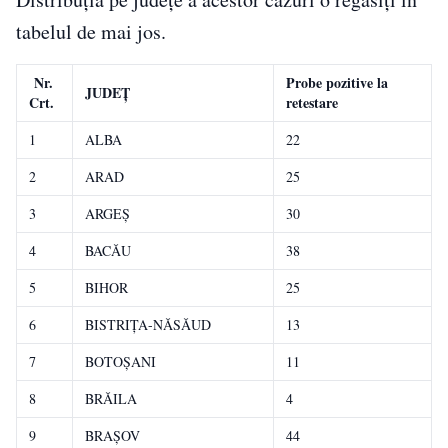
tabelul de mai jos.
Nr.
Probe pozitive la
JUDEȚ
Crt.
retestare
1
ALBA
22
2
ARAD
25
3
ARGEŞ
30
4
BACĂU
38
5
BIHOR
25
6
BISTRIŢA-NĂSĂUD
13
7
BOTOŞANI
11
8
BRĂILA
4
9
BRAŞOV
44