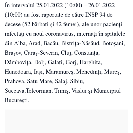
În intervalul 25.01.2022 (10:00) – 26.01.2022
(10:00) au fost raportate de către INSP 94 de
decese (52 bărbați și 42 femei), ale unor pacienți
infectați cu noul coronavirus, internați în spitalele
din Alba, Arad, Bacău, Bistrița-Năsăud, Botoșani,
Brașov, Caraș-Severin, Cluj, Constanța,
Dâmbovița, Dolj, Galați, Gorj, Harghita,
Hunedoara, Iași, Maramureș, Mehedinți, Mureș,
Prahova, Satu Mare, Sălaj, Sibiu,
Suceava,Teleorman, Timiș, Vaslui și Municipiul
București.