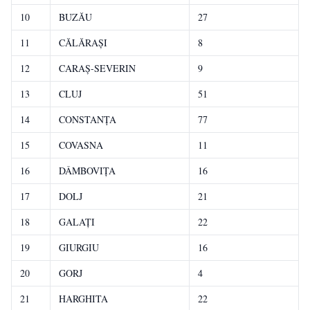
10
BUZĂU
27
11
CĂLĂRAŞI
8
12
CARAŞ-SEVERIN
9
13
CLUJ
51
14
CONSTANŢA
77
15
COVASNA
11
16
DÂMBOVIŢA
16
17
DOLJ
21
18
GALAŢI
22
19
GIURGIU
16
20
GORJ
4
21
HARGHITA
22