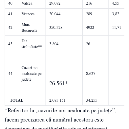
40.
Vâlcea
29.082
216
4,55
41.
Vrancea
20.044
289
3,82
Mun.
42.
350.328
4922
11,71
București
Din
43.
3.804
26
străinătate**
Cazuri noi
44.
nealocate pe
8.627
județe
26.561*
TOTAL
2.083.151
34.255
*Referitor la „cazurile noi nealocate pe județe”,
facem precizarea că numărul acestora este
determinat de modificările aduse platformei