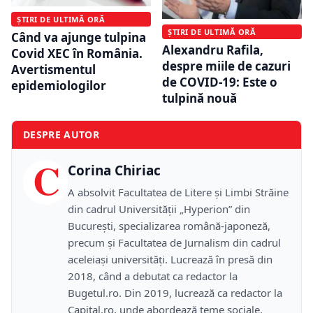
ȘTIRI DE ULTIMĂ ORĂ
ȘTIRI DE ULTIMĂ ORĂ
Când va ajunge tulpina
Alexandru Rafila,
Covid XEC în România.
despre miile de cazuri
Avertismentul
de COVID-19: Este o
epidemiologilor
tulpină nouă
DESPRE AUTOR
C
Corina Chiriac
A absolvit Facultatea de Litere și Limbi Străine
din cadrul Universității „Hyperion” din
București, specializarea română-japoneză,
precum și Facultatea de Jurnalism din cadrul
aceleiași universități. Lucrează în presă din
2018, când a debutat ca redactor la
Bugetul.ro. Din 2019, lucrează ca redactor la
Capital.ro, unde abordează teme sociale.