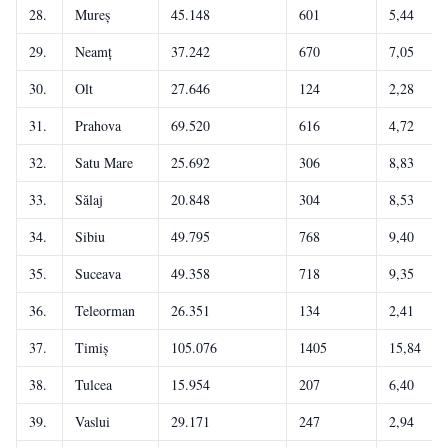
28.
Mureș
45.148
601
5,44
29.
Neamț
37.242
670
7,05
30.
Olt
27.646
124
2,28
31.
Prahova
69.520
616
4,72
32.
Satu Mare
25.692
306
8,83
33.
Sălaj
20.848
304
8,53
34.
Sibiu
49.795
768
9,40
35.
Suceava
49.358
718
9,35
36.
Teleorman
26.351
134
2,41
37.
Timiș
105.076
1405
15,84
38.
Tulcea
15.954
207
6,40
39.
Vaslui
29.171
247
2,94