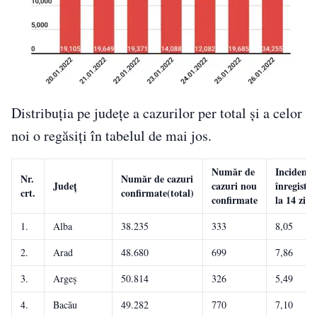
Distribuția pe județe a cazurilor per total și a celor
noi o regăsiți în tabelul de mai jos.
Număr de
Incidenț
Nr.
Număr de cazuri
Județ
cazuri nou
înregistra
crt.
confirmate(total)
confirmate
la 14 zile
1.
Alba
38.235
333
8,05
2.
Arad
48.680
699
7,86
3.
Argeș
50.814
326
5,49
4.
Bacău
49.282
770
7,10