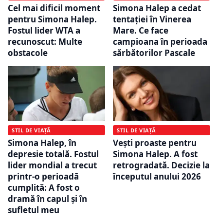
Cel mai dificil moment
Simona Halep a cedat
pentru Simona Halep.
tentației în Vinerea
Fostul lider WTA a
Mare. Ce face
recunoscut: Multe
campioana în perioada
obstacole
sărbătorilor Pascale
STIL DE VIAȚĂ
STIL DE VIAȚĂ
Simona Halep, în
Vești proaste pentru
depresie totală. Fostul
Simona Halep. A fost
lider mondial a trecut
retrogradată. Decizie la
printr-o perioadă
începutul anului 2026
cumplită: A fost o
dramă în capul și în
sufletul meu