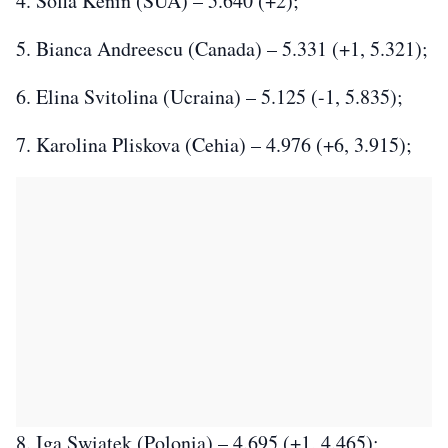
4. Sofia Kenin (SUA) – 5.640 (+2);
5. Bianca Andreescu (Canada) – 5.331 (+1, 5.321);
6. Elina Svitolina (Ucraina) – 5.125 (-1, 5.835);
7. Karolina Pliskova (Cehia) – 4.976 (+6, 3.915);
8. Iga Swiatek (Polonia) – 4.695 (+1, 4.465);