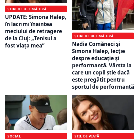
ȘTIRI DE ULTIMĂ ORĂ
UPDATE: Simona Halep,
în lacrimi înaintea
meciului de retragere
ȘTIRI DE ULTIMĂ ORĂ
de la Cluj: „Tenisul a
Nadia Comăneci și
fost viața mea”
Simona Halep, lecție
despre educație și
performanță. Vârsta la
care un copil știe dacă
este pregătit pentru
sportul de performanță
SOCIAL
STIL DE VIAȚĂ