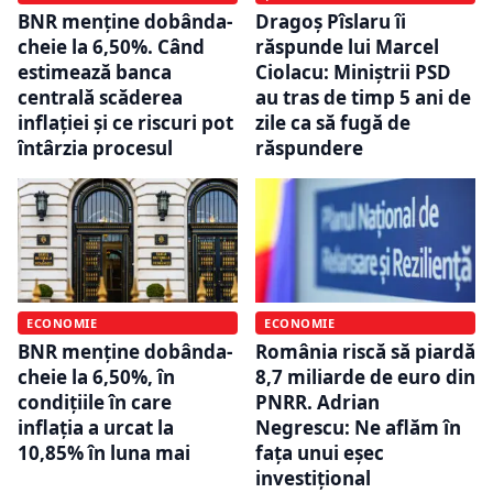
BNR menține dobânda-
Dragoș Pîslaru îi
cheie la 6,50%. Când
răspunde lui Marcel
estimează banca
Ciolacu: Miniștrii PSD
centrală scăderea
au tras de timp 5 ani de
inflației și ce riscuri pot
zile ca să fugă de
întârzia procesul
răspundere
ECONOMIE
ECONOMIE
BNR menține dobânda-
România riscă să piardă
cheie la 6,50%, în
8,7 miliarde de euro din
condițiile în care
PNRR. Adrian
inflația a urcat la
Negrescu: Ne aflăm în
10,85% în luna mai
fața unui eșec
investițional