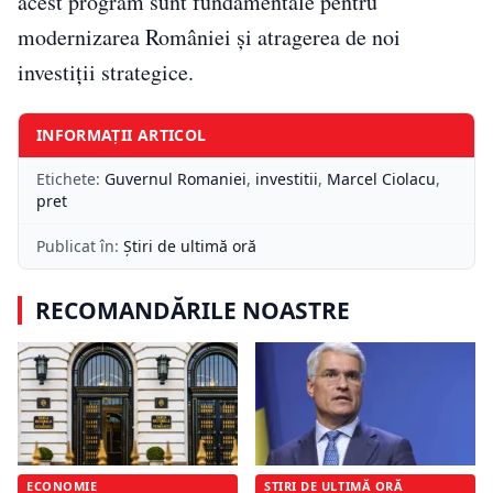
acest program sunt fundamentale pentru
modernizarea României și atragerea de noi
investiții strategice.
INFORMAȚII ARTICOL
Etichete:
Guvernul Romaniei
,
investitii
,
Marcel Ciolacu
,
pret
Publicat în:
Știri de ultimă oră
RECOMANDĂRILE NOASTRE
ECONOMIE
ȘTIRI DE ULTIMĂ ORĂ