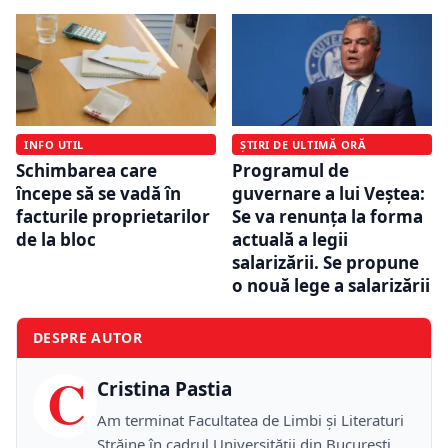
INFO UTIL
ȘTIRI DE ULTIMĂ ORĂ
Schimbarea care
Programul de
începe să se vadă în
guvernare a lui Veștea:
facturile proprietarilor
Se va renunța la forma
de la bloc
actuală a legii
salarizării. Se propune
o nouă lege a salarizării
DESPRE AUTOR
C
Cristina Pastia
Am terminat Facultatea de Limbi și Literaturi
Străine în cadrul Universității din București,