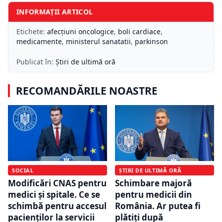
INFORMAȚII ARTICOL
Etichete:
afecţiuni oncologice
,
boli cardiace
,
medicamente
,
ministerul sanatatii
,
parkinson
Publicat în:
Știri de ultimă oră
RECOMANDĂRILE NOASTRE
SOCIAL
ȘTIRI DE ULTIMĂ ORĂ
Modificări CNAS pentru
Schimbare majoră
medici și spitale. Ce se
pentru medicii din
schimbă pentru accesul
România. Ar putea fi
pacienților la servicii
plătiți după