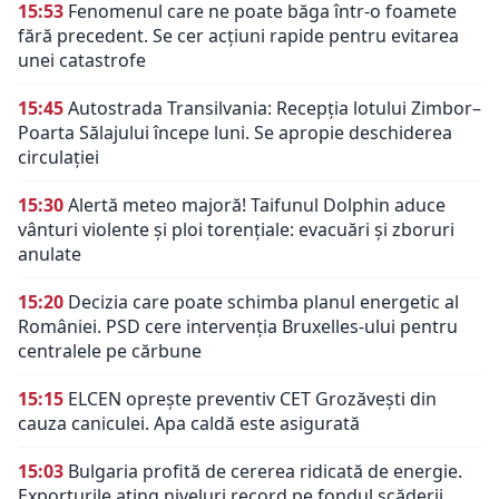
15:53
Fenomenul care ne poate băga într-o foamete
fără precedent. Se cer acțiuni rapide pentru evitarea
unei catastrofe
15:45
Autostrada Transilvania: Recepția lotului Zimbor–
Poarta Sălajului începe luni. Se apropie deschiderea
circulației
15:30
Alertă meteo majoră! Taifunul Dolphin aduce
vânturi violente și ploi torențiale: evacuări și zboruri
anulate
15:20
Decizia care poate schimba planul energetic al
României. PSD cere intervenția Bruxelles-ului pentru
centralele pe cărbune
15:15
ELCEN oprește preventiv CET Grozăvești din
cauza caniculei. Apa caldă este asigurată
15:03
Bulgaria profită de cererea ridicată de energie.
Exporturile ating niveluri record pe fondul scăderii