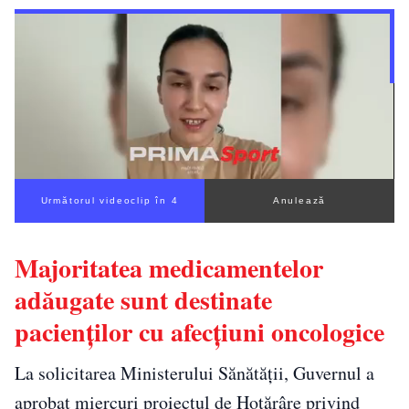
Următorul videoclip în 3
Anulează
Majoritatea medicamentelor
adăugate sunt destinate
pacienților cu afecțiuni oncologice
La solicitarea Ministerului Sănătății, Guvernul a
aprobat miercuri proiectul de Hotărâre privind