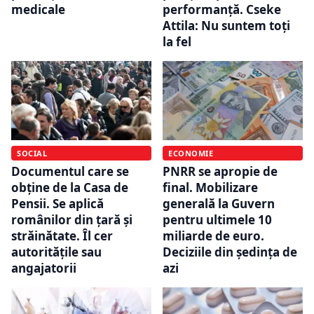
medicale
performanță. Cseke
Attila: Nu suntem toţi
la fel
SOCIAL
ECONOMIE
Documentul care se
PNRR se apropie de
obține de la Casa de
final. Mobilizare
Pensii. Se aplică
generală la Guvern
românilor din țară și
pentru ultimele 10
străinătate. Îl cer
miliarde de euro.
autoritățile sau
Deciziile din ședința de
angajatorii
azi