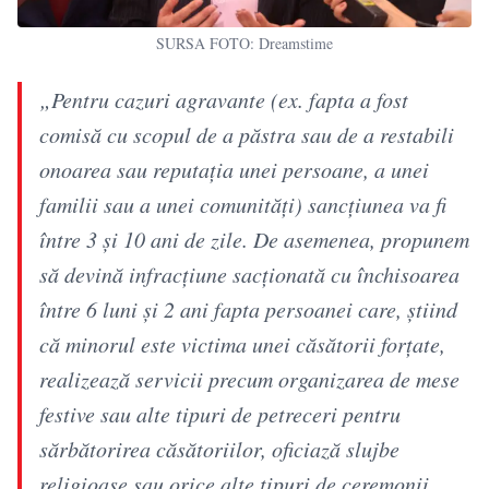
SURSA FOTO: Dreamstime
„Pentru cazuri agravante (ex. fapta a fost
comisă cu scopul de a păstra sau de a restabili
onoarea sau reputaţia unei persoane, a unei
familii sau a unei comunităţi) sancţiunea va fi
între 3 şi 10 ani de zile. De asemenea, propunem
să devină infracţiune sacţionată cu închisoarea
între 6 luni şi 2 ani fapta persoanei care, ştiind
că minorul este victima unei căsătorii forţate,
realizează servicii precum organizarea de mese
festive sau alte tipuri de petreceri pentru
sărbătorirea căsătoriilor, oficiază slujbe
religioase sau orice alte tipuri de ceremonii,