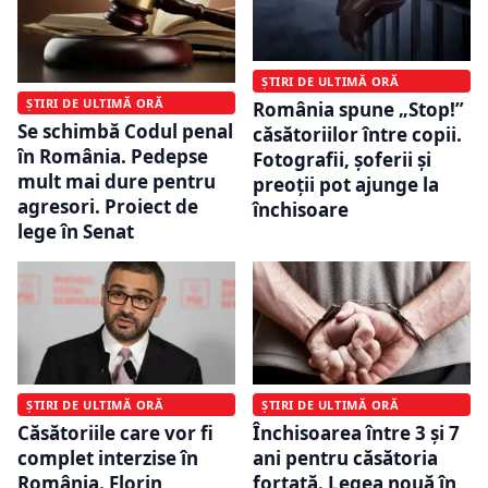
ȘTIRI DE ULTIMĂ ORĂ
ȘTIRI DE ULTIMĂ ORĂ
România spune „Stop!”
Se schimbă Codul penal
căsătoriilor între copii.
în România. Pedepse
Fotografii, șoferii și
mult mai dure pentru
preoții pot ajunge la
agresori. Proiect de
închisoare
lege în Senat
ȘTIRI DE ULTIMĂ ORĂ
ȘTIRI DE ULTIMĂ ORĂ
Căsătoriile care vor fi
Închisoarea între 3 şi 7
complet interzise în
ani pentru căsătoria
România. Florin
forțată. Legea nouă în