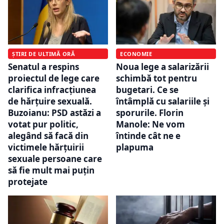
ȘTIRI DE ULTIMĂ ORĂ
ECONOMIE
Senatul a respins
Noua lege a salarizării
proiectul de lege care
schimbă tot pentru
clarifica infracțiunea
bugetari. Ce se
de hărțuire sexuală.
întâmplă cu salariile și
Buzoianu: PSD astăzi a
sporurile. Florin
votat pur politic,
Manole: Ne vom
alegând să facă din
întinde cât ne e
victimele hărţuirii
plapuma
sexuale persoane care
să fie mult mai puţin
protejate