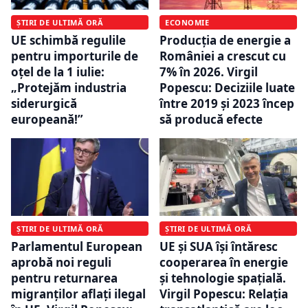
ȘTIRI DE ULTIMĂ ORĂ
ECONOMIE
UE schimbă regulile
Producția de energie a
pentru importurile de
României a crescut cu
oțel de la 1 iulie:
7% în 2026. Virgil
„Protejăm industria
Popescu: Deciziile luate
siderurgică
între 2019 și 2023 încep
europeană!”
să producă efecte
ȘTIRI DE ULTIMĂ ORĂ
ȘTIRI DE ULTIMĂ ORĂ
Parlamentul European
UE și SUA își întăresc
aprobă noi reguli
cooperarea în energie
pentru returnarea
și tehnologie spațială.
migranților aflați ilegal
Virgil Popescu: Relația