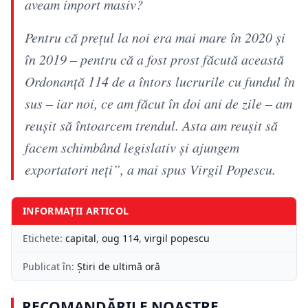
aveam import masiv?
Pentru că preţul la noi era mai mare în 2020 şi
în 2019 – pentru că a fost prost făcută această
Ordonanţă 114 de a întors lucrurile cu fundul în
sus – iar noi, ce am făcut în doi ani de zile – am
reuşit să întoarcem trendul. Asta am reuşit să
facem schimbând legislativ şi ajungem
exportatori neţi”, a mai spus Virgil Popescu.
INFORMAȚII ARTICOL
Etichete:
capital
,
oug 114
,
virgil popescu
Publicat în:
Știri de ultimă oră
RECOMANDĂRILE NOASTRE