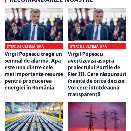
ȘTIRI DE ULTIMĂ ORĂ
ȘTIRI DE ULTIMĂ ORĂ
Virgil Popescu trage un
Virgil Popescu
semnal de alarmă: Apa
avertizează asupra
este una dintre cele
proiectului Porțile de
mai importante resurse
Fier III. Cere răspunsuri
pentru producerea
înainte de orice decizie:
energiei în România
Voi cere întotdeauna
transparență