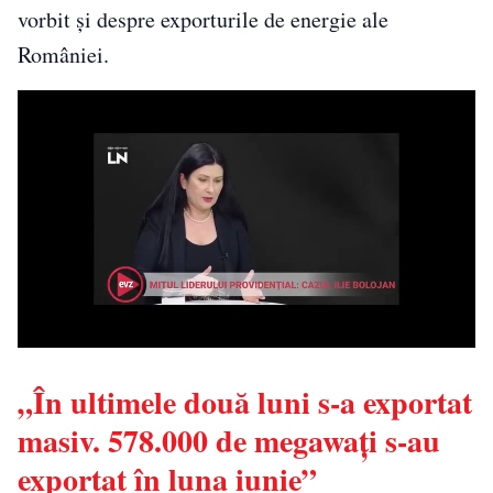
vorbit şi despre exporturile de energie ale
României.
„În ultimele două luni s-a exportat
masiv. 578.000 de megawaţi s-au
exportat în luna iunie”