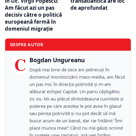
în UE. Virgil Popescu:
transatlantică are loc
Am făcut azi un pas
de aprofundat
decisiv către o politică
europeană fermă în
domeniul migrație
DESPRE AUTOR
C
Bogdan Ungureanu
După mai bine de zece ani petrecuţi în
domeniul monitorizării mass-media, am făcut
un pas mic în direcţia potrivită şi m-am
alăturat echipei Capital. Un pariu câştigător,
zic eu. Mi-au plăcut dintotdeauna cuvintele şi
puterea pe care acestea le pot avea în glasul
sau peniţa potrivită şi nu pot decât să mă
bucur acum de un banal, dar rar întâlnit “Îmi
place munca mea!” Când nu mă găsiţi scriind
în spatele unei tastaturi, mă veţi întâlni,