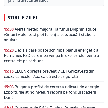
privind dreptul de autor.
ȘTIRILE ZILEI
15:30
Alertă meteo majoră! Taifunul Dolphin aduce
vânturi violente și ploi torențiale: evacuări și zboruri
anulate
15:20
Decizia care poate schimba planul energetic al
României. PSD cere intervenția Bruxelles-ului pentru
centralele pe cărbune
15:15
ELCEN oprește preventiv CET Grozăvești din
cauza caniculei. Apa caldă este asigurată
15:03
Bulgaria profită de cererea ridicată de energie.
Exporturile ating niveluri record pe fondul scăderii
Dunării
14:45
Cutremur de 5,8 în Filipine. Primele informații