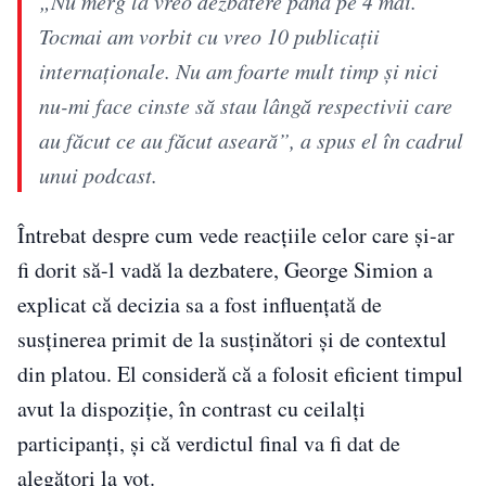
„Nu merg la vreo dezbatere până pe 4 mai.
Tocmai am vorbit cu vreo 10 publicații
internaționale. Nu am foarte mult timp și nici
nu-mi face cinste să stau lângă respectivii care
au făcut ce au făcut aseară”, a spus el în cadrul
unui podcast.
Întrebat despre cum vede reacțiile celor care și-ar
fi dorit să-l vadă la dezbatere, George Simion a
explicat că decizia sa a fost influențată de
susținerea primit de la susținători și de contextul
din platou. El consideră că a folosit eficient timpul
avut la dispoziție, în contrast cu ceilalți
participanți, și că verdictul final va fi dat de
alegători la vot.