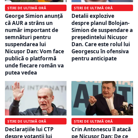
ȘTIRI DE ULTIMĂ ORĂ
ȘTIRI DE ULTIMĂ ORĂ
George Simion anunță
Detalii explozive
că AUR a strâns un
despre planul Bolojan-
număr important de
Simion de suspendare a
semnături pentru
președintelui Nicușor
suspendarea lui
Dan. Care este rolul lui
Nicușor Dan: Vom face
Georgescu în ofensiva
publică o platformă
pentru anticipate
unde fiecare român va
putea vedea
ȘTIRI DE ULTIMĂ ORĂ
ȘTIRI DE ULTIMĂ ORĂ
Declarațiile lui CTP
Crin Antonescu îl atacă
despre votanții lui
pe Nicușor Dan: De ce