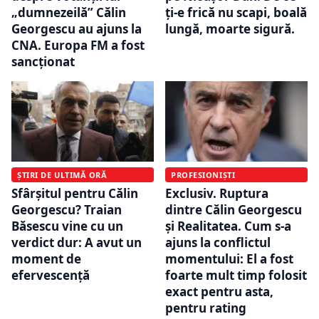
„dumnezeilă” Călin
ți-e frică nu scapi, boală
Georgescu au ajuns la
lungă, moarte sigură.
CNA. Europa FM a fost
sancționat
ȘTIRI DE ULTIMĂ ORĂ
PROFESIONIȘTI
Sfârșitul pentru Călin
Exclusiv. Ruptura
Georgescu? Traian
dintre Călin Georgescu
Băsescu vine cu un
și Realitatea. Cum s-a
verdict dur: A avut un
ajuns la conflictul
moment de
momentului: El a fost
efervescență
foarte mult timp folosit
exact pentru asta,
pentru rating