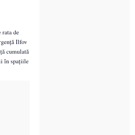
 rata de
rgență Ilfov
nță cumulată
i în spațiile