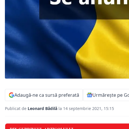
Adaugă-ne ca sursă preferată
Urmărește pe G
Publicat de
Leonard Bădilă
la 14 septembrie 2021, 15:15