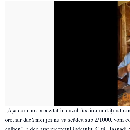
„Aşa cum am procedat în cazul fiecărei unităţi admini
ore, iar dacă nici joi nu va scădea sub 2/1000, vom 
galben”, a declarat prefectul judeţului Cluj, Tasnadi 