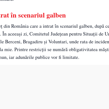
rat în scenariul galben
 din România care a intrat în scenariul galben, după ce
i. În aceeași zi, Comitetul Județean pentru Situații de U
ile Berceni, Bragadiru și Voluntari, unde rata de incide
a mie. Printre restricții se numără obligativitatea măști
mun, iar adunările publice vor fi limitate.