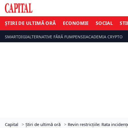
ȘTIRI DE ULTIMĂ ORĂ
ECONOMIE
SOCIAL
STI
SMARTDIGI
ALTERNATIVE FĂRĂ FUM
PENSII
ACADEMIA CRYPTO
Capital
>
Știri de ultimă oră
>
Revin restricțiile: Rata inciden