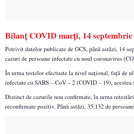
Bilanț COVID marți, 14 septembrie
Potrivit datelor publicate de GCS, până astăzi, 14 se
cazuri de persoane infectate cu noul coronavirus (COV
În urma testelor efectuate la nivel național, față de u
infectate cu SARS – CoV – 2 (COVID – 19), acestea fii
Distinct de cazurile nou confirmate, în urma retestări
reconfirmate pozitiv. Până astăzi, 35.132 de persoan