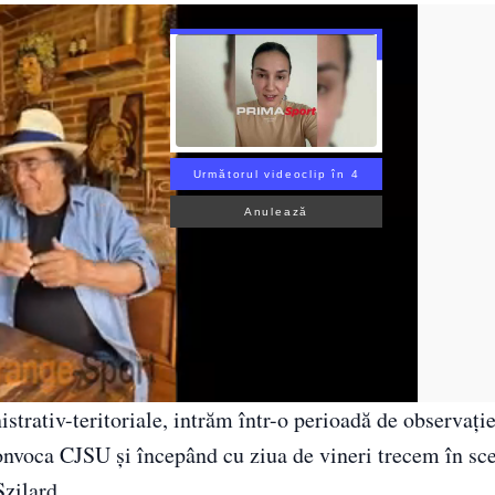
Următorul videoclip în 3
Anulează
strativ-teritoriale, intrăm într-o perioadă de observaţi
convoca CJSU şi începând cu ziua de vineri trecem în sc
Szilard.