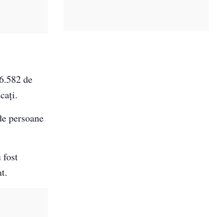
26.582 de
cați.
 de persoane
 fost
t.