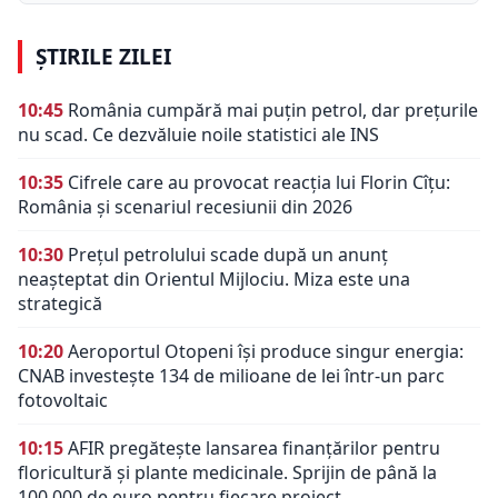
ȘTIRILE ZILEI
10:45
România cumpără mai puțin petrol, dar prețurile
nu scad. Ce dezvăluie noile statistici ale INS
10:35
Cifrele care au provocat reacția lui Florin Cîțu:
România și scenariul recesiunii din 2026
10:30
Prețul petrolului scade după un anunț
neașteptat din Orientul Mijlociu. Miza este una
strategică
10:20
Aeroportul Otopeni își produce singur energia:
CNAB investește 134 de milioane de lei într-un parc
fotovoltaic
10:15
AFIR pregătește lansarea finanțărilor pentru
floricultură și plante medicinale. Sprijin de până la
100.000 de euro pentru fiecare proiect