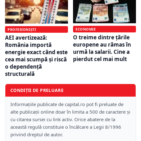
ECONOMIE
PROFESIONIȘTI
O treime dintre țările
AEI avertizează:
europene au rămas în
România importă
urmă la salarii. Cine a
energie exact când este
pierdut cel mai mult
cea mai scumpă și riscă
o dependență
structurală
CONDIȚII DE PRELUARE
Informațiile publicate de capital.ro pot fi preluate de
alte publicații online doar în limita a 500 de caractere și
cu citarea sursei cu link activ. Orice abatere de la
această regulă constituie o încălcare a Legii 8/1996
privind dreptul de autor.