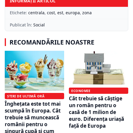
INFORMAȚII ARTICOL
Etichete:
centrala
,
cost
,
est
,
europa
,
zona
Publicat în:
Social
RECOMANDĂRILE NOASTRE
ECONOMIE
ȘTIRI DE ULTIMĂ ORĂ
Cât trebuie să câștige
Înghețata este tot mai
un român pentru o
scumpă în Europa. Cât
casă de 1 milion de
trebuie să muncească
euro. Diferența uriașă
românii pentru o
față de Europa
singură cupă și cum