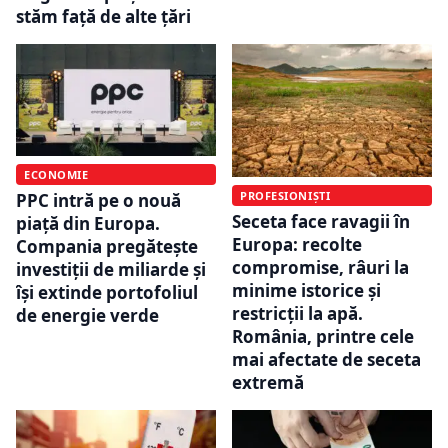
stăm față de alte țări
ECONOMIE
PROFESIONIȘTI
PPC intră pe o nouă
Seceta face ravagii în
piață din Europa.
Europa: recolte
Compania pregătește
compromise, râuri la
investiții de miliarde și
minime istorice și
își extinde portofoliul
restricții la apă.
de energie verde
România, printre cele
mai afectate de seceta
extremă