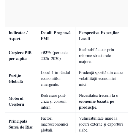
Indicator /
Detalii Prognoză
Perspectiva Experților
Aspect
FMI
Locali
Realizabilă doar prin
Creștere PIB
+53%
(perioada
reforme structurale
per capita
2026–2030)
majore.
Locul 1 în rândul
Prudență sporită din cauza
Poziție
economiilor
volatilității economiei
Globală
emergente.
mici.
Redresare post-
Necesitatea trecerii la o
Motorul
economie bazată pe
criză și consum
Creșterii
producție
intern.
.
Factori
Vulnerabilitate mare la
Principala
macroeconomici
șocuri externe și exporturi
Sursă de Risc
globali.
slabe.