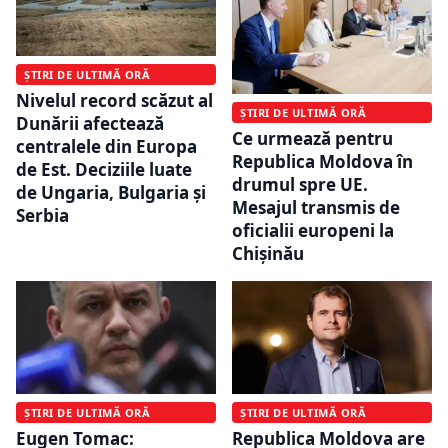
ȘTIRI DE ULTIMĂ ORĂ
Nivelul record scăzut al
ȘTIRI DE ULTIMĂ ORĂ
Dunării afectează
Ce urmează pentru
centralele din Europa
Republica Moldova în
de Est. Deciziile luate
drumul spre UE.
de Ungaria, Bulgaria și
Mesajul transmis de
Serbia
oficialii europeni la
Chișinău
ȘTIRI DE ULTIMĂ ORĂ
ȘTIRI DE ULTIMĂ ORĂ
Eugen Tomac:
Republica Moldova are