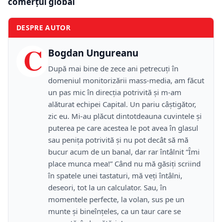
comerțul global
DESPRE AUTOR
C
Bogdan Ungureanu
După mai bine de zece ani petrecuţi în
domeniul monitorizării mass-media, am făcut
un pas mic în direcţia potrivită şi m-am
alăturat echipei Capital. Un pariu câştigător,
zic eu. Mi-au plăcut dintotdeauna cuvintele şi
puterea pe care acestea le pot avea în glasul
sau peniţa potrivită şi nu pot decât să mă
bucur acum de un banal, dar rar întâlnit “Îmi
place munca mea!” Când nu mă găsiţi scriind
în spatele unei tastaturi, mă veţi întâlni,
deseori, tot la un calculator. Sau, în
momentele perfecte, la volan, sus pe un
munte şi bineînţeles, ca un taur care se