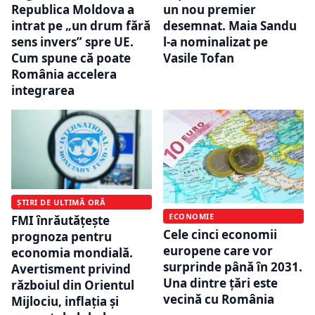
Republica Moldova a
un nou premier
intrat pe „un drum fără
desemnat. Maia Sandu
sens invers” spre UE.
l-a nominalizat pe
Cum spune că poate
Vasile Tofan
România accelera
integrarea
ȘTIRI DE ULTIMĂ ORĂ
ECONOMIE
FMI înrăutățește
Cele cinci economii
prognoza pentru
europene care vor
economia mondială.
surprinde până în 2031.
Avertisment privind
Una dintre țări este
războiul din Orientul
vecină cu România
Mijlociu, inflația și