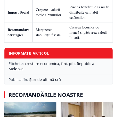
Risc ca beneficiile să nu fie
Creșterea valorii
Impact Social
distribuite echitabil
totale a bunurilor.
cetățenilor.
Crearea locurilor de
Recomandare
Menținerea
muncă și păstrarea valorii
Strategică
stabilității fiscale.
în țară.
INFORMAȚII ARTICOL
Etichete:
crestere economica
,
fmi
,
pib
,
Republica
Moldova
Publicat în:
Știri de ultimă oră
RECOMANDĂRILE NOASTRE