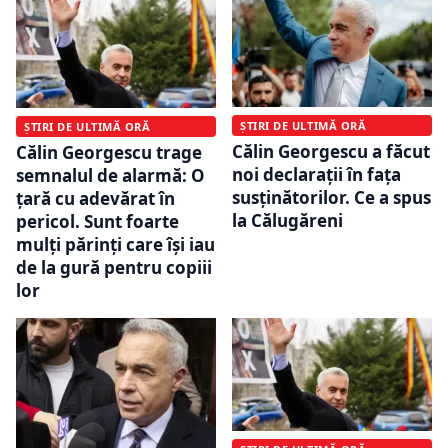
ȘTIRI DE ULTIMĂ ORĂ
ȘTIRI DE ULTIMĂ ORĂ
Călin Georgescu a făcut
Călin Georgescu trage
noi declarații în fața
semnalul de alarmă: O
susținătorilor. Ce a spus
țară cu adevărat în
la Călugăreni
pericol. Sunt foarte
mulți părinți care își iau
de la gură pentru copiii
lor