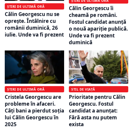
ȘTIRI DE ULTIMĂ ORĂ
ȘTIRI DE ULTIMĂ ORĂ
Călin Georgescu îi
Călin Georgescu nu se
cheamă pe români.
oprește. Întâlnire cu
Fostul candidat anunță
românii duminică, 26
o nouă apariție publică.
iulie. Unde va fi prezent
Unde va fi prezent
duminică
ȘTIRI DE ULTIMĂ ORĂ
STIL DE VIAȚĂ
Cristela Georgescu are
Prioritate pentru Călin
probleme în afaceri.
Georgescu. Fostul
Câți bani a pierdut soția
candidat a anunțat:
lui Călin Georgescu în
Fără asta nu putem
2025
exista