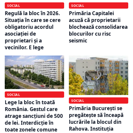
SOCIAL
SOCIAL
Regulă la bloc în 2026.
Primăria Capitalei
Situația în care se cere
acuză că proprietarii
obligatoriu acordul
blochează consolidarea
asociației de
blocurilor cu risc
proprietari și a
seismic
vecinilor. E lege
SOCIAL
SOCIAL
Lege la bloc în toată
Primăria București se
România. Gestul care
pregătește să înceapă
atrage sancțiuni de 500
lucrările la blocul din
de lei. Interdicție în
Rahova. Instituția
toate zonele comune