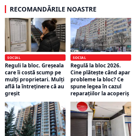
RECOMANDĂRILE NOASTRE
SOCIAL
SOCIAL
Reguli la bloc. Greșeala
Regulă la bloc 2026.
care îi costă scump pe
Cine plătește când apar
mulți proprietari. Mulți
probleme la bloc? Ce
află la întreținere că au
spune legea în cazul
greșit
reparațiilor la acoperiș