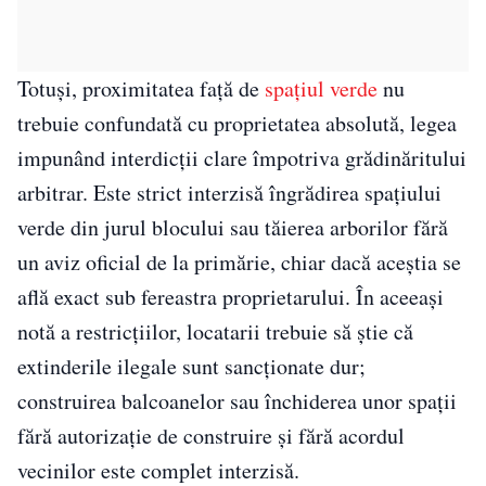
Totuși, proximitatea față de
spațiul verde
nu
trebuie confundată cu proprietatea absolută, legea
impunând interdicții clare împotriva grădinăritului
arbitrar. Este strict interzisă îngrădirea spațiului
verde din jurul blocului sau tăierea arborilor fără
un aviz oficial de la primărie, chiar dacă aceștia se
află exact sub fereastra proprietarului. În aceeași
notă a restricțiilor, locatarii trebuie să știe că
extinderile ilegale sunt sancționate dur;
construirea balcoanelor sau închiderea unor spații
fără autorizație de construire și fără acordul
vecinilor este complet interzisă.