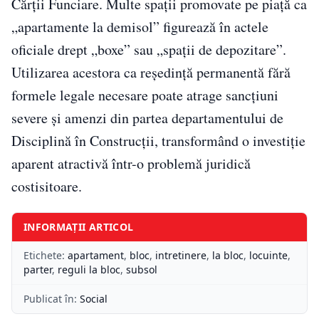
Cărții Funciare. Multe spații promovate pe piață ca
„apartamente la demisol” figurează în actele
oficiale drept „boxe” sau „spații de depozitare”.
Utilizarea acestora ca reședință permanentă fără
formele legale necesare poate atrage sancțiuni
severe și amenzi din partea departamentului de
Disciplină în Construcții, transformând o investiție
aparent atractivă într-o problemă juridică
costisitoare.
INFORMAȚII ARTICOL
Etichete:
apartament
,
bloc
,
intretinere
,
la bloc
,
locuinte
,
parter
,
reguli la bloc
,
subsol
Publicat în:
Social