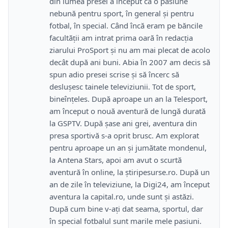
din lumea presei a început ca o pasiune
nebună pentru sport, în general şi pentru
fotbal, în special. Când încă eram pe băncile
facultăţii am intrat prima oară în redacţia
ziarului ProSport şi nu am mai plecat de acolo
decât după ani buni. Abia în 2007 am decis să
spun adio presei scrise şi să încerc să
desluşesc tainele televiziunii. Tot de sport,
bineînţeles. După aproape un an la Telesport,
am început o nouă aventură de lungă durată
la GSPTV. După şase ani grei, aventura din
presa sportivă s-a oprit brusc. Am explorat
pentru aproape un an şi jumătate mondenul,
la Antena Stars, apoi am avut o scurtă
aventură în online, la ştiripesurse.ro. După un
an de zile în televiziune, la Digi24, am început
aventura la capital.ro, unde sunt şi astăzi.
După cum bine v-aţi dat seama, sportul, dar
în special fotbalul sunt marile mele pasiuni.