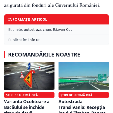
asigurată din fonduri ale Guvernului României.
INFORMAȚII ARTICOL
Etichete:
autostrazi
,
cnair
,
Răzvan Cuc
Publicat în:
Info util
RECOMANDĂRILE NOASTRE
ȘTIRI DE ULTIMĂ ORĂ
ȘTIRI DE ULTIMĂ ORĂ
Varianta Ocolitoare a
Autostrada
Bacăului se închide
Transilvania: Recepția