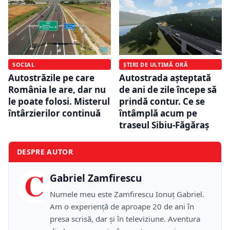
SOCIAL
ȘTIRI DE ULTIMĂ ORĂ
Autostrăzile pe care
Autostrada așteptată
România le are, dar nu
de ani de zile începe să
le poate folosi. Misterul
prindă contur. Ce se
întârzierilor continuă
întâmplă acum pe
traseul Sibiu-Făgăraș
DESPRE AUTOR
C
Gabriel Zamfirescu
Numele meu este Zamfirescu Ionuţ Gabriel.
Am o experienţă de aproape 20 de ani în
presa scrisă, dar şi în televiziune. Aventura