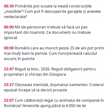
06:30
Primăriile pot scoate la iveală construcțiile
„invizibile”! Cum pot fi descoperite garajele și anexele
nedeclarate?
06:00
Mii de pensionari trebuie să facă un pas
important din toamnă. Ce document nu trebuie
ignorat
00:00
Românii care au muncit peste 25 de ani pot primi
mai mulți bani la pensie. Cum funcționează calculul
ascuns în puncte
23:47
Reguli la bloc, 2026. Reguli obligatorii pentru
proprietari și chiriași din Diaspora
23:27
Oboseala mentală, dușmanul oamenilor. Creierul
epuizat începe să ia decizii proaste
23:07
Cum călătorești legal cu animalul de companie în
România? Amenzile ajung până la 4.050 de lei