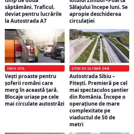
timp de două
lotului Zimbor–Poarta
săptămâni. Traficul,
Sălajului începe luni. Se
deviat pentru lucrările
apropie deschiderea
la Autostrada A7
circulației
INFO UTIL
ȘTIRI DE ULTIMĂ ORĂ
Vești proaste pentru
Autostrada Sibiu –
șoferii români care
Pitești. Premieră pe cel
merg în această țară.
mai spectaculos șantier
Blocaje uriașe pe cele
din România. Începe o
mai circulate autostrăzi
operațiune de mare
complexitate pe
viaductul de 50 de
metri